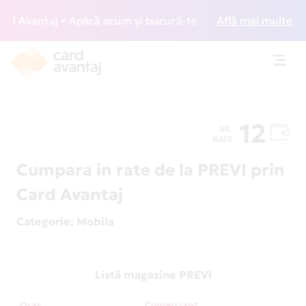
 Avantaj • Aplică acum și bucură-te de acces gratuit la lou
Află mai multe
Toggl
navig
12
NR.
RATE
Cumpara in rate de la PREVI prin
Card Avantaj
Categorie
: Mobila
Listă magazine PREVI
Oraș
Comerciant