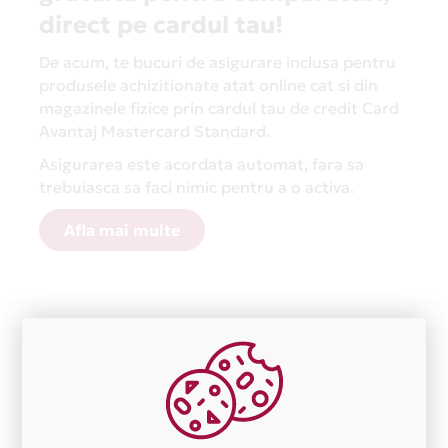
direct pe cardul tau!
De acum, te bucuri de asigurare inclusa pentru
produsele achizitionate atat online cat si din
magazinele fizice prin cardul tau de credit Card
Avantaj Mastercard Standard.
Asigurarea este acordata automat, fara sa
trebuiasca sa faci nimic pentru a o activa.
Afla mai multe
Aceasta lista este actualizata periodic cu informatiile
primite de la fiecare comerciant partener Card Avantaj.
Ne cerem scuze pentru eventualele erori aparute
independent de vointa noastra.
Plata in 12 rate fara dobanda prin Card Avantaj este