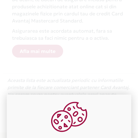
produsele achizitionate atat online cat si din
magazinele fizice prin cardul tau de credit Card
Avantaj Mastercard Standard.
Asigurarea este acordata automat, fara sa
trebuiasca sa faci nimic pentru a o activa.
Afla mai multe
Aceasta lista este actualizata periodic cu informatiile
primite de la fiecare comerciant partener Card Avantaj.
Ne cerem scuze pentru eventualele erori aparute
independent de vointa noastra.
Plata in 3 rate fara dobanda prin Card Avantaj este
disponibila in magazinele fizice R & R BOUTIQUE din
lista.