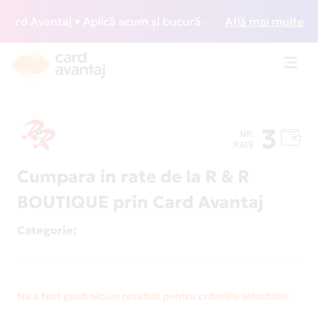
rd Avantaj • Aplică acum și bucură-te de acces gratuit la l
Află mai multe
Toggl
navig
3
NR.
RATE
Cumpara in rate de la R & R
BOUTIQUE prin Card Avantaj
Categorie
:
Nu a fost gasit niciun rezultat pentru criteriile selectate!