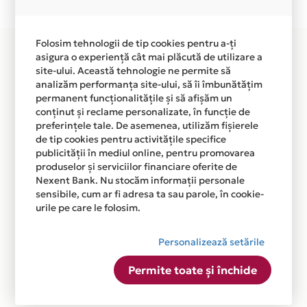
disponibila in magazinele fizice REL-MAR din lista.
Folosim tehnologii de tip cookies pentru a-ți
asigura o experiență cât mai plăcută de utilizare a
site-ului. Această tehnologie ne permite să
analizăm performanța site-ului, să îi îmbunătățim
permanent funcționalitățile și să afișăm un
conținut și reclame personalizate, în funcție de
preferințele tale. De asemenea, utilizăm fișierele
de tip cookies pentru activitățile specifice
publicității în mediul online, pentru promovarea
produselor și serviciilor financiare oferite de
Nexent Bank. Nu stocăm informații personale
sensibile, cum ar fi adresa ta sau parole, în cookie-
urile pe care le folosim.
Personalizează setările
Permite toate și închide