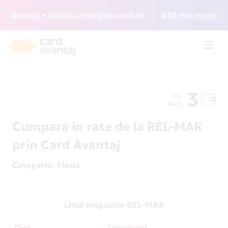
 Avantaj • Aplică acum și bucură-te de acces gratuit la lou
Află mai multe
Toggl
navig
3
NR.
RATE
Cumpara in rate de la REL-MAR
prin Card Avantaj
Categorie
: Moda
Listă magazine REL-MAR
Oraș
Comerciant