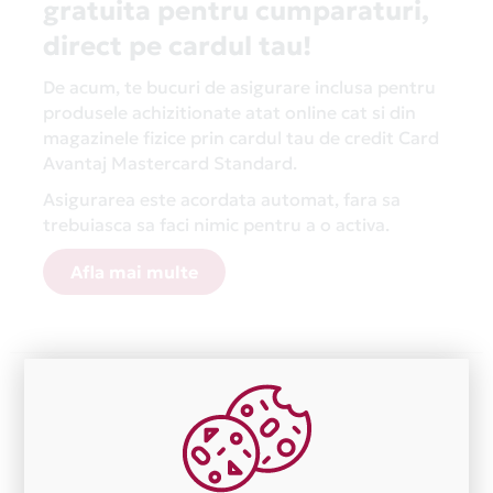
gratuita pentru cumparaturi,
direct pe cardul tau!
De acum, te bucuri de asigurare inclusa pentru
produsele achizitionate atat online cat si din
magazinele fizice prin cardul tau de credit Card
Avantaj Mastercard Standard.
Asigurarea este acordata automat, fara sa
trebuiasca sa faci nimic pentru a o activa.
Afla mai multe
Aceasta lista este actualizata periodic cu informatiile
primite de la fiecare comerciant partener Card Avantaj.
Ne cerem scuze pentru eventualele erori aparute
independent de vointa noastra.
Plata in 3 rate fara dobanda prin Card Avantaj este