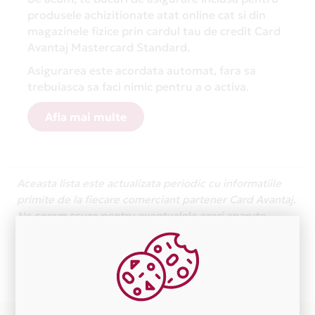
produsele achizitionate atat online cat si din
magazinele fizice prin cardul tau de credit Card
Avantaj Mastercard Standard.
Asigurarea este acordata automat, fara sa
trebuiasca sa faci nimic pentru a o activa.
Afla mai multe
Aceasta lista este actualizata periodic cu informatiile
primite de la fiecare comerciant partener Card Avantaj.
Ne cerem scuze pentru eventualele erori aparute
independent de vointa noastra.
Plata in 1 rate fara dobanda prin Card Avantaj este
disponibila in magazinele fizice RESTAUTANT GIL din
lista.