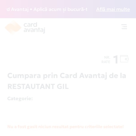
d Avantaj • Aplică acum și bucură-te de acces gratuit la lo
Află mai multe
Toggl
navig
1
NR.
RATE
Cumpara prin Card Avantaj de la
RESTAUTANT GIL
Categorie
:
Nu a fost gasit niciun rezultat pentru criteriile selectate!