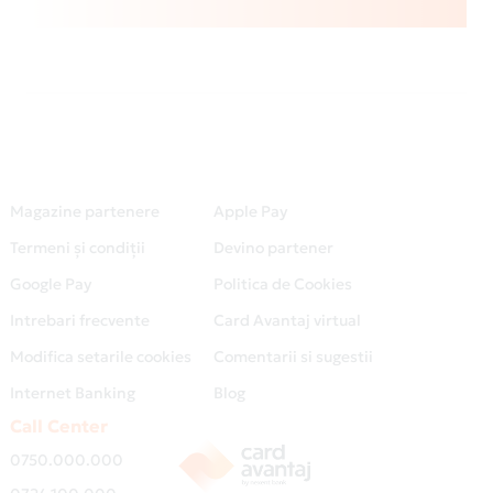
Magazine partenere
Apple Pay
Termeni și condiții
Devino partener
Google Pay
Politica de Cookies
Intrebari frecvente
Card Avantaj virtual
Modifica setarile cookies
Comentarii si sugestii
Internet Banking
Blog
Call Center
0750.000.000