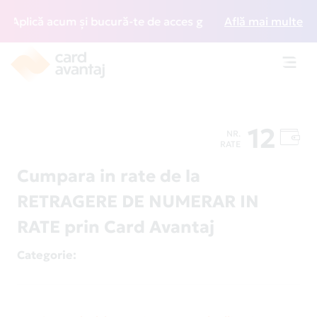
Aplică acum și bucură-te de acces gratuit la lounge-uri din
Află mai multe
Toggl
navig
12
NR.
RATE
Cumpara in rate de la
RETRAGERE DE NUMERAR IN
RATE prin Card Avantaj
Categorie
: