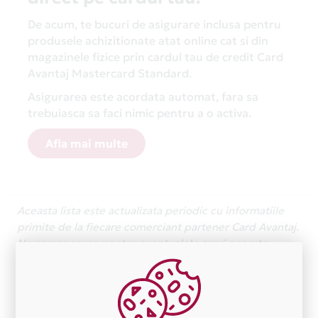
De acum, te bucuri de asigurare inclusa pentru
produsele achizitionate atat online cat si din
magazinele fizice prin cardul tau de credit Card
Avantaj Mastercard Standard.
Asigurarea este acordata automat, fara sa
trebuiasca sa faci nimic pentru a o activa.
Afla mai multe
Aceasta lista este actualizata periodic cu informatiile
primite de la fiecare comerciant partener Card Avantaj.
Ne cerem scuze pentru eventualele erori aparute
independent de vointa noastra.
Plata in 12 rate fara dobanda prin Card Avantaj este
disponibila in magazinele fizice RETRAGERE DE
NUMERAR IN RATE din lista.