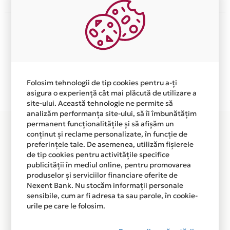
Aceasta lista este actualizata periodic cu informatiile
primite de la fiecare comerciant partener Card Avantaj.
Ne cerem scuze pentru eventualele erori aparute
independent de vointa noastra.
Plata in 2 rate fara dobanda prin Card Avantaj este
Folosim tehnologii de tip cookies pentru a-ți
disponibila in magazinele fizice SADHANA UNIVERSE
asigura o experiență cât mai plăcută de utilizare a
din lista.
site-ului. Această tehnologie ne permite să
analizăm performanța site-ului, să îi îmbunătățim
permanent funcționalitățile și să afișăm un
conținut și reclame personalizate, în funcție de
preferințele tale. De asemenea, utilizăm fișierele
de tip cookies pentru activitățile specifice
publicității în mediul online, pentru promovarea
produselor și serviciilor financiare oferite de
Nexent Bank. Nu stocăm informații personale
sensibile, cum ar fi adresa ta sau parole, în cookie-
urile pe care le folosim.