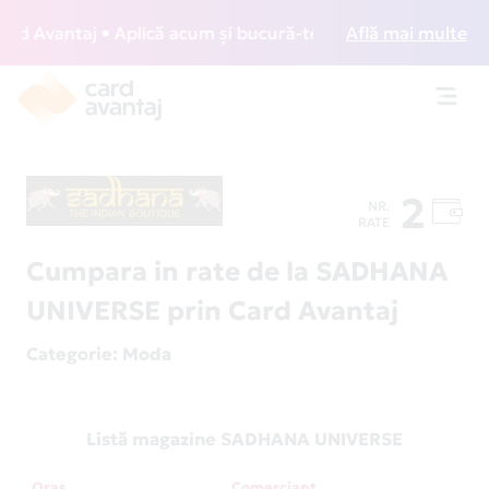
 Avantaj • Aplică acum și bucură-te de acces gratuit la lo
Află mai multe
Toggl
navig
2
NR.
RATE
Cumpara in rate de la SADHANA
UNIVERSE prin Card Avantaj
Categorie
: Moda
Listă magazine SADHANA UNIVERSE
Oraș
Comerciant