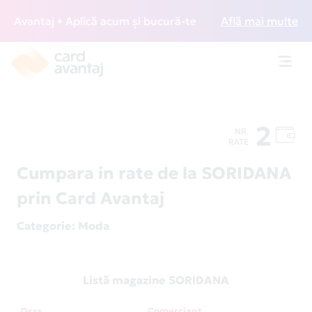
Avantaj • Aplică acum și bucură-te de acces gratuit la loun
Află mai multe
Toggl
navig
2
NR.
RATE
Cumpara in rate de la SORIDANA
prin Card Avantaj
Categorie
: Moda
Listă magazine SORIDANA
Oraș
Comerciant