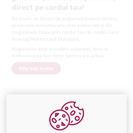
direct pe cardul tau!
De acum, te bucuri de asigurare inclusa pentru
produsele achizitionate atat online cat si din
magazinele fizice prin cardul tau de credit Card
Avantaj Mastercard Standard.
Asigurarea este acordata automat, fara sa
trebuiasca sa faci nimic pentru a o activa.
Afla mai multe
Aceasta lista este actualizata periodic cu informatiile
primite de la fiecare comerciant partener Card Avantaj.
Ne cerem scuze pentru eventualele erori aparute
independent de vointa noastra.
Plata in 2 rate fara dobanda prin Card Avantaj este