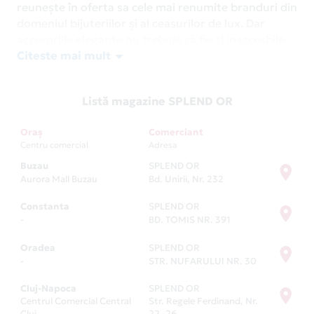
reunește în oferta sa cele mai renumite branduri din
domeniul bijuteriilor și al ceasurilor de lux. Dar
accesoriile elegante nu trebuie să fie și inaccesbile.
Prin
Citeste mai mult
Card Avantaj
, poți să plătești în rate fără
dobândă la Splend'or, în orice magazin.
Cu design modern, dar și stiluri nemuritoare,
Listă magazine SPLEND OR
produsele de pe rafturile Splend'or sunt garante să
te inspire, să-ți completeze garderoba sau ținutele
Oraș
Comerciant
pentru ocazii speciale. Sau, dacă ești în căutarea
Centru comercial
Adresa
unui cadou care să te pună în cea mai frumoasă
Buzau
SPLEND OR
lumină, sigur găsești daruri memorabile și cu
Aurora Mall Buzau
Bd. Unirii, Nr. 232
încărcătură emoțională. Nimic nu arată prețuirea și
devotamentul pentru cineva drag precum un
Constanta
SPLEND OR
-
BD. TOMIS NR. 391
accesoriu cu diamante sau alte pietre prețioase.
Descoperă rafinamentul produselor Splend'or și
Oradea
SPLEND OR
-
STR. NUFARULUI NR. 30
dăruiește o amintire de neuitat. Ție sau celor dragi.
Iar pentru a păstra magia momentului și echilibrul
Cluj-Napoca
SPLEND OR
bugetului, plătește prin Card Avantaj, în rate fără
Centrul Comercial Central
Str. Regele Ferdinand, Nr.
dobândă. Ai parte de oferte avantajoase pe tot
Cluj
22 -26