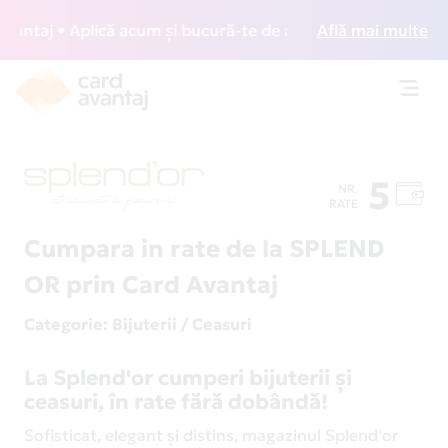
taj • Aplică acum și bucură-te de acces gratuit la lounge-u
Află mai multe
Toggl
navig
5
NR.
RATE
Cumpara in rate de la SPLEND
OR prin Card Avantaj
Categorie
: Bijuterii / Ceasuri
La Splend'or cumperi bijuterii și
ceasuri, în rate fără dobândă!
Sofisticat, elegant și distins, magazinul Splend'or