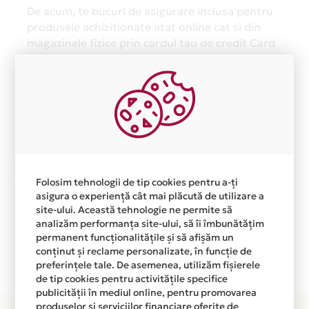
De acum, te bucuri de asigurare inclusa pentru
produsele achizitionate atat online cat si din
magazinele fizice prin cardul tau de credit Card
Avantaj Mastercard Standard.
Asigurarea este acordata automat, fara sa
trebuiasca sa faci nimic pentru a o activa.
Afla mai multe
Folosim tehnologii de tip cookies pentru a-ți
Aceasta lista este actualizata periodic cu informatiile
asigura o experiență cât mai plăcută de utilizare a
primite de la fiecare comerciant partener Card Avantaj.
site-ului. Această tehnologie ne permite să
analizăm performanța site-ului, să îi îmbunătățim
Ne cerem scuze pentru eventualele erori aparute
permanent funcționalitățile și să afișăm un
independent de vointa noastra.
conținut și reclame personalizate, în funcție de
Plata in 5 rate fara dobanda prin Card Avantaj este
preferințele tale. De asemenea, utilizăm fișierele
disponibila in magazinele fizice SPLEND OR din lista.
de tip cookies pentru activitățile specifice
publicității în mediul online, pentru promovarea
produselor și serviciilor financiare oferite de