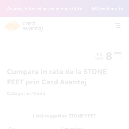
Avantaj • Aplică acum și bucură-te de acces gratuit la loun
Află mai multe
Toggl
navig
8
NR.
RATE
Cumpara in rate de la STONE
FEET prin Card Avantaj
Categorie
: Moda
Listă magazine STONE FEET
Oraș
Comerciant