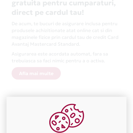
gratuita pentru cumparaturi,
direct pe cardul tau!
De acum, te bucuri de asigurare inclusa pentru
produsele achizitionate atat online cat si din
magazinele fizice prin cardul tau de credit Card
Avantaj Mastercard Standard.
Asigurarea este acordata automat, fara sa
trebuiasca sa faci nimic pentru a o activa.
Afla mai multe
Aceasta lista este actualizata periodic cu informatiile
primite de la fiecare comerciant partener Card Avantaj.
Ne cerem scuze pentru eventualele erori aparute
independent de vointa noastra.
Plata in 8 rate fara dobanda prin Card Avantaj este