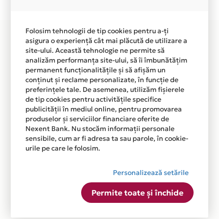
disponibila in magazinele fizice STONE FEET din lista.
Folosim tehnologii de tip cookies pentru a-ți
asigura o experiență cât mai plăcută de utilizare a
site-ului. Această tehnologie ne permite să
analizăm performanța site-ului, să îi îmbunătățim
permanent funcționalitățile și să afișăm un
conținut și reclame personalizate, în funcție de
preferințele tale. De asemenea, utilizăm fișierele
de tip cookies pentru activitățile specifice
publicității în mediul online, pentru promovarea
produselor și serviciilor financiare oferite de
Nexent Bank. Nu stocăm informații personale
sensibile, cum ar fi adresa ta sau parole, în cookie-
urile pe care le folosim.
Personalizează setările
Permite toate și închide