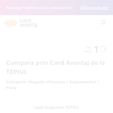
Avantaj • Aplică acum și bucură-te de acces gratuit la loun
Află mai multe
Toggl
navig
1
NR.
RATE
Cumpara prin Card Avantaj de la
TEPIUL
Categorie
: Magazin alimentar / Supermarket /
Piata
Listă magazine TEPIUL