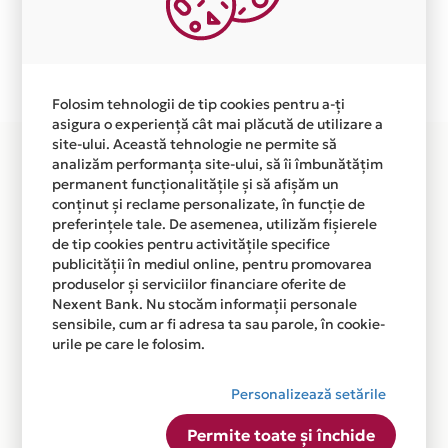
Ne cerem scuze pentru eventualele erori aparute
independent de vointa noastra.
Plata in 1 rate fara dobanda prin Card Avantaj este
disponibila in magazinele fizice TEPIUL din lista.
Folosim tehnologii de tip cookies pentru a-ți
asigura o experiență cât mai plăcută de utilizare a
site-ului. Această tehnologie ne permite să
analizăm performanța site-ului, să îi îmbunătățim
permanent funcționalitățile și să afișăm un
conținut și reclame personalizate, în funcție de
preferințele tale. De asemenea, utilizăm fișierele
de tip cookies pentru activitățile specifice
publicității în mediul online, pentru promovarea
produselor și serviciilor financiare oferite de
Nexent Bank. Nu stocăm informații personale
sensibile, cum ar fi adresa ta sau parole, în cookie-
urile pe care le folosim.
Personalizează setările
Permite toate și închide