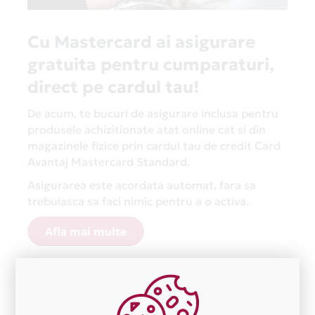
Cu Mastercard ai asigurare
gratuita pentru cumparaturi,
direct pe cardul tau!
De acum, te bucuri de asigurare inclusa pentru
produsele achizitionate atat online cat si din
magazinele fizice prin cardul tau de credit Card
Avantaj Mastercard Standard.
Asigurarea este acordata automat, fara sa
trebuiasca sa faci nimic pentru a o activa.
Afla mai multe
Aceasta lista este actualizata periodic cu informatiile
primite de la fiecare comerciant partener Card Avantaj.