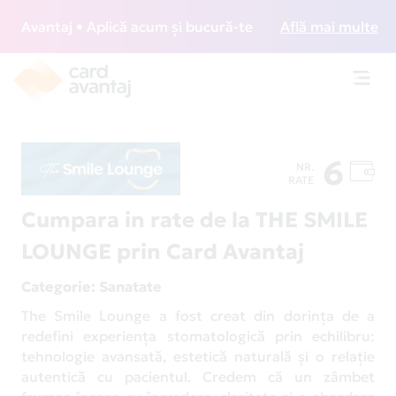
Avantaj • Aplică acum și bucură-te de acces gratuit la loun
Află mai multe
Toggl
navig
6
NR.
RATE
Cumpara in rate de la THE SMILE
LOUNGE prin Card Avantaj
Categorie
: Sanatate
The Smile Lounge a fost creat din dorința de a
redefini experiența stomatologică prin echilibru:
tehnologie avansată, estetică naturală și o relație
autentică cu pacientul. Credem că un zâmbet