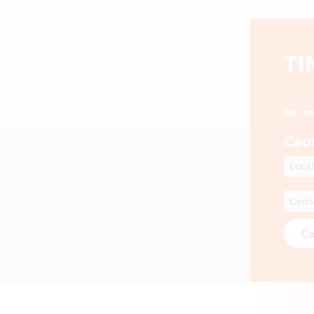
TI
Nr. 
Cau
Ca