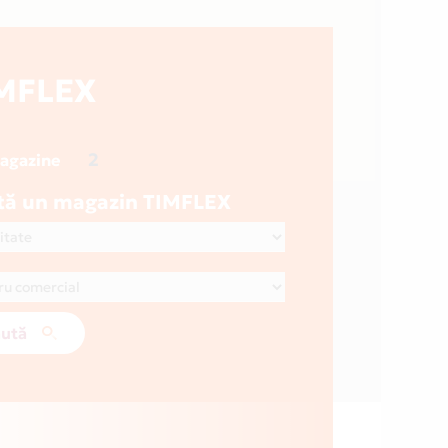
MFLEX
2
magazine
tă un magazin TIMFLEX
ută