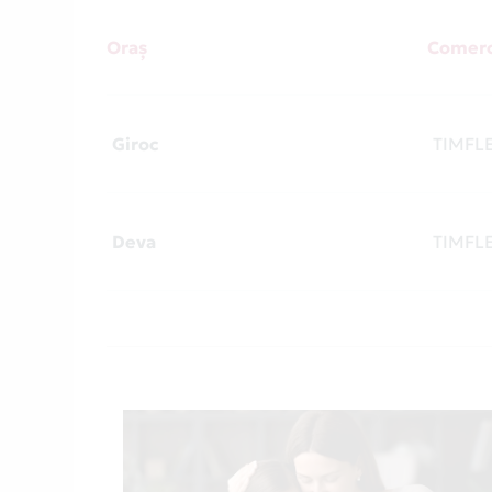
Oraș
Comerc
Giroc
TIMFL
Deva
TIMFL