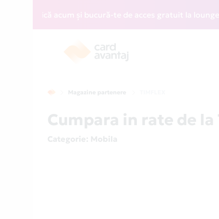
 • Aplică acum și bucură-te de acces gratuit la lounge-uri 
Magazine partenere
TIMFLEX
Cumpara in rate de la
Categorie
: Mobila