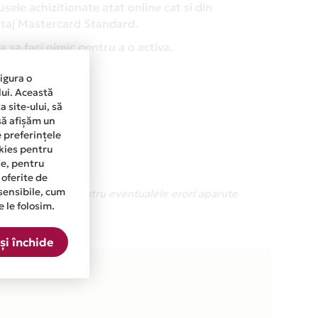
ele achizitionate atat online cat si din
antaj Mastercard Standard.
 sa faci nimic pentru a o activa.
sigura o
lui. Această
 site-ului, să
să afișăm un
e preferințele
okies pentru
ine, pentru
 oferite de
sensibile, cum
Ne cerem scuze pentru eventualele erori aparute
e le folosim.
și închide