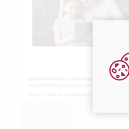
Aceasta lista este actualizata periodic cu inform
independent de vointa noastra.
Plata in 7 rate fara dobanda prin Card Avantaj est