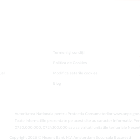
Termeni și condiții
Politica de Cookies
ual
Modifica setarile cookies
Blog
Autoritatea Nationala pentru Protectia Consumatorilor www.anpc.gov.
Toate informatiile prezentate pe acest site au caracter informativ. Pen
0750.000.000, 0724.100.000 sau sa vizitati unitatile teritoriale Nex
Copyright 2026 © Nexent Bank N.V. Amsterdam Sucursala Bucuresti