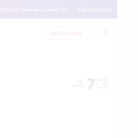
și rezervări la preț redus
Află mai multe
• Zboară mai inteligent c
Aplică online
Toggle
navigation
7
NR.
RATE