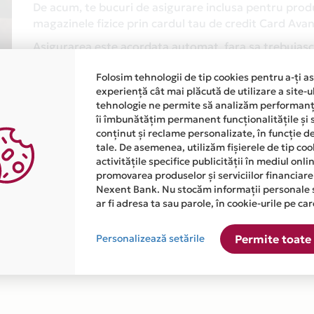
De acum, te bucuri de asigurare inclusa pentru produs
magazinele fizice prin cardul tau de credit Card Av
Asigurarea este acordata automat, fara sa trebuiasca
Afla mai multe
Folosim tehnologii de tip cookies pentru a-ți a
experiență cât mai plăcută de utilizare a site-u
tehnologie ne permite să analizăm performanța
îi îmbunătățim permanent funcționalitățile și 
conținut și reclame personalizate, în funcție d
tale. De asemenea, utilizăm fișierele de tip co
activitățile specifice publicității în mediul onl
promovarea produselor și serviciilor financiare
Nexent Bank. Nu stocăm informații personale 
atiile primite de la fiecare comerciant partener Card Avantaj. 
ar fi adresa ta sau parole, în cookie-urile pe car
e disponibila in magazinele fizice TIMFLEX din lista.
Personalizează setările
Permite toate 