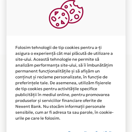
Aceasta lista este actualizata periodic cu informatiile
primite de la fiecare comerciant partener Card Avantaj.
Ne cerem scuze pentru eventualele erori aparute
independent de vointa noastra.
Plata in 6 rate fara dobanda prin Card Avantaj este
disponibila in magazinele fizice TOOTH DENTAL-
Folosim tehnologii de tip cookies pentru a-ți
CABINET STOMATOLOGIC din lista.
asigura o experiență cât mai plăcută de utilizare a
site-ului. Această tehnologie ne permite să
analizăm performanța site-ului, să îi îmbunătățim
permanent funcționalitățile și să afișăm un
conținut și reclame personalizate, în funcție de
preferințele tale. De asemenea, utilizăm fișierele
de tip cookies pentru activitățile specifice
publicității în mediul online, pentru promovarea
produselor și serviciilor financiare oferite de
Nexent Bank. Nu stocăm informații personale
sensibile, cum ar fi adresa ta sau parole, în cookie-
urile pe care le folosim.