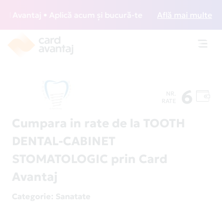
 Avantaj • Aplică acum și bucură-te de acces gratuit la lou
Află mai multe
Toggl
navig
6
NR.
RATE
Cumpara in rate de la TOOTH
DENTAL-CABINET
STOMATOLOGIC prin Card
Avantaj
Categorie
: Sanatate