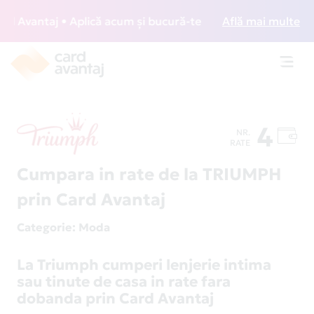
Avantaj • Aplică acum și bucură-te de acces gratuit la loun
Află mai multe
Toggl
navig
4
NR.
RATE
Cumpara in rate de la TRIUMPH
prin Card Avantaj
Categorie
: Moda
La Triumph cumperi lenjerie intima
sau tinute de casa in rate fara
dobanda prin Card Avantaj