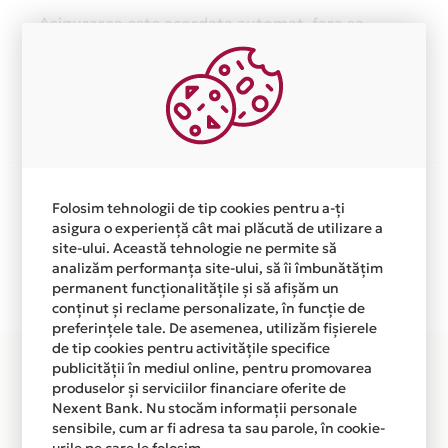
Asigurarea este acordata automat, fara sa
trebuiasca sa faci nimic pentru a o activa.
Afla mai multe
Aceasta lista este actualizata periodic cu informatiile
primite de la fiecare comerciant partener Card Avantaj.
Folosim tehnologii de tip cookies pentru a-ți
asigura o experiență cât mai plăcută de utilizare a
Ne cerem scuze pentru eventualele erori aparute
site-ului. Această tehnologie ne permite să
independent de vointa noastra.
analizăm performanța site-ului, să îi îmbunătățim
Plata in 4 rate fara dobanda prin Card Avantaj este
permanent funcționalitățile și să afișăm un
conținut și reclame personalizate, în funcție de
disponibila in magazinele fizice TRIUMPH din lista.
preferințele tale. De asemenea, utilizăm fișierele
de tip cookies pentru activitățile specifice
publicității în mediul online, pentru promovarea
produselor și serviciilor financiare oferite de
Nexent Bank. Nu stocăm informații personale
sensibile, cum ar fi adresa ta sau parole, în cookie-