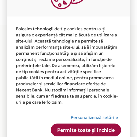
Plata in 3 rate fara dobanda prin Card Avantaj este
disponibila in magazinul online UGEARSMODELS.RO din
lista.
Folosim tehnologii de tip cookies pentru a-ți
asigura o experiență cât mai plăcută de utilizare a
site-ului. Această tehnologie ne permite să
analizăm performanța site-ului, să îi îmbunătățim
permanent funcționalitățile și să afișăm un
conținut și reclame personalizate, în funcție de
preferințele tale. De asemenea, utilizăm fișierele
de tip cookies pentru activitățile specifice
publicității în mediul online, pentru promovarea
produselor și serviciilor financiare oferite de
Nexent Bank. Nu stocăm informații personale
sensibile, cum ar fi adresa ta sau parole, în cookie-
urile pe care le folosim.
Personalizează setările
Permite toate și închide