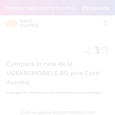
 Avantaj • Aplică acum și bucură-te de acces gratuit la lou
Află mai multe
Toggl
navig
3
NR.
RATE
Cumpara in rate de la
UGEARSMODELS.RO prin Card
Avantaj
Categorie
: Hobby-uri si activitati recreationale
Listă magazine UGEARSMODELS.RO