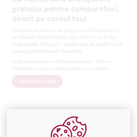
gratuita pentru cumparaturi,
direct pe cardul tau!
De acum, te bucuri de asigurare inclusa pentru
produsele achizitionate atat online cat si din
magazinele fizice prin cardul tau de credit Card
Avantaj Mastercard Standard.
Asigurarea este acordata automat, fara sa
trebuiasca sa faci nimic pentru a o activa.
Afla mai multe
Aceasta lista este actualizata periodic cu informatiile
primite de la fiecare comerciant partener Card Avantaj.
Ne cerem scuze pentru eventualele erori aparute
independent de vointa noastra.