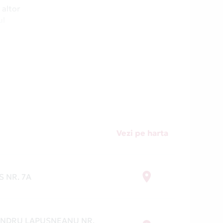
 altor
ul
prin
torului
unde în
.
Vezi pe harta
S NR. 7A
ANDRU LAPUSNEANU NR.