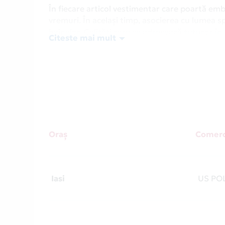
În fiecare articol vestimentar care poartă em
vremuri. În același timp, asocierea cu lumea sp
hainelor. Calități care se adresează tuturor în e
Citeste mai mult
Completează-ți garderoba cu articole din colec
Card Avantaj, partener US Polo. Poți urmări of
american, la secțiunea
Campanii
.
Alege Card Avantaj și ia-l cu tine la cumpărătur
lume, pe Internet sau în magazine. Card Avan
Pentru lista de parteneri Card Avantaj, consu
Oraș
Comerc
Iasi
US PO