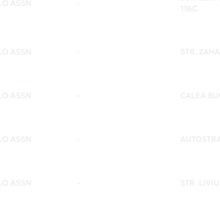
LO ASSN
-
116C
LO ASSN
-
STR. ZAHA
LO ASSN
-
CALEA BU
LO ASSN
-
AUTOSTRA
LO ASSN
-
STR. LIVI