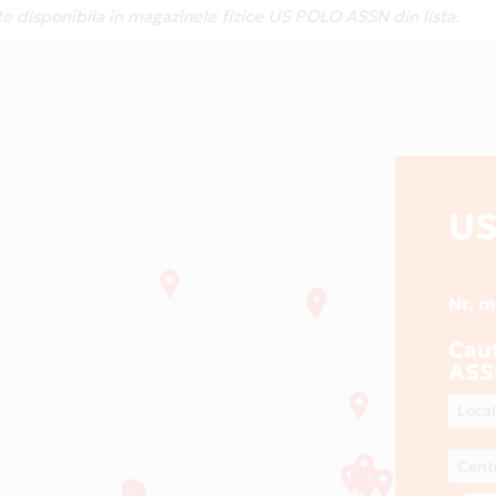
te disponibila in magazinele fizice US POLO ASSN din lista.
US
Nr. 
Cau
AS