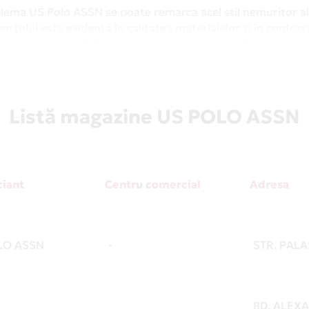
blema US Polo ASSN se poate remarca acel stil nemuritor al
ortului este evidentă în calitatea materialelor și în confort
gală măsură, bărbați, femei, copii, tineri, familii.
țiile unice US Polo ASSN. Și plătește în rate fără dobândă 
ertele speciale disponibile în cele 11 magazine ale producă
Listă magazine US POLO ASSN
i peste tot. Este un card de credit pe care îl poți folosi ori
taj are parteneriate cu peste 9500 de magazine în România
ltă secțiunea
Magazine Partenere
.
iant
Centru comercial
Adresa
LO ASSN
-
STR. PALA
BD. ALEX