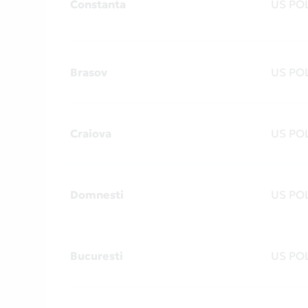
Constanta
US PO
Brasov
US PO
Craiova
US PO
Domnesti
US PO
Bucuresti
US PO