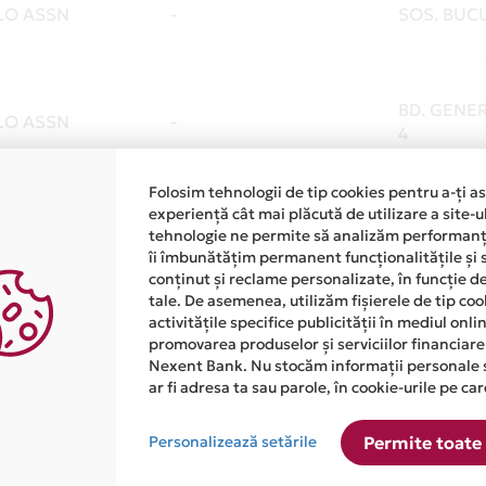
LO ASSN
-
SOS. BUCU
BD. GENE
LO ASSN
-
4
Folosim tehnologii de tip cookies pentru a-ți a
experiență cât mai plăcută de utilizare a site-u
LO ASSN
-
PIATA CON
tehnologie ne permite să analizăm performanța
îi îmbunătățim permanent funcționalitățile și 
conținut și reclame personalizate, în funcție d
tale. De asemenea, utilizăm fișierele de tip co
activitățile specifice publicității în mediul onl
LO ASSN
-
STR. CAL
promovarea produselor și serviciilor financiare
Nexent Bank. Nu stocăm informații personale 
ar fi adresa ta sau parole, în cookie-urile pe car
1
2
Personalizează setările
Permite toate 