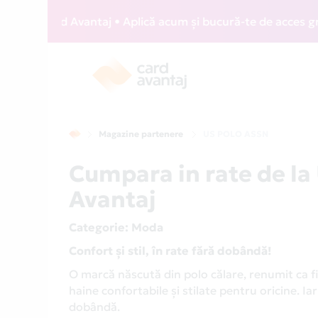
 Card Avantaj • Aplică acum și bucură-te de acces gratuit l
Magazine partenere
US POLO ASSN
Cumpara in rate de l
Avantaj
Categorie
: Moda
Confort și stil, în rate fără dobândă!
O marcă născută din polo călare, renumit ca fi
haine confortabile și stilate pentru oricine. Ia
dobândă.