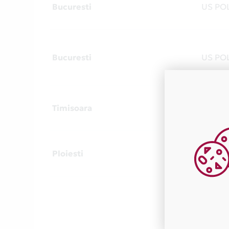
Bucuresti
US PO
Bucuresti
US PO
Timisoara
US PO
Ploiesti
US PO