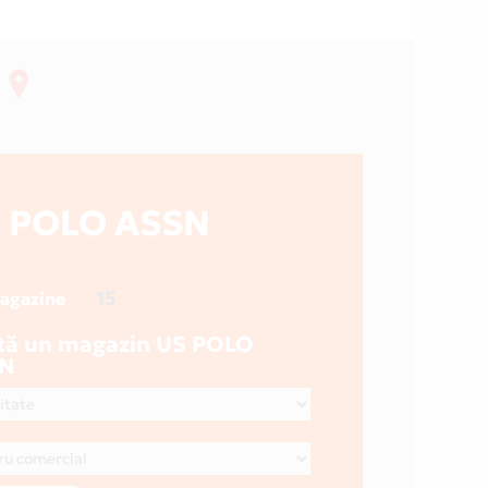
 POLO ASSN
15
magazine
tă un magazin US POLO
SN