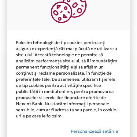
Aceasta lista este actualizata periodic cu informatiile
primite de la fiecare comerciant partener Card Avantaj.
Ne cerem scuze pentru eventualele erori aparute
independent de vointa noastra.
Plata in 4 rate fara dobanda prin Card Avantaj este
disponibila in magazinele fizice VARIOUS BRANDS din
Folosim tehnologii de tip cookies pentru a-ți
lista.
asigura o experiență cât mai plăcută de utilizare a
site-ului. Această tehnologie ne permite să
analizăm performanța site-ului, să îi îmbunătățim
permanent funcționalitățile și să afișăm un
conținut și reclame personalizate, în funcție de
preferințele tale. De asemenea, utilizăm fișierele
de tip cookies pentru activitățile specifice
publicității în mediul online, pentru promovarea
produselor și serviciilor financiare oferite de
Nexent Bank. Nu stocăm informații personale
sensibile, cum ar fi adresa ta sau parole, în cookie-
urile pe care le folosim.
Personalizează setările