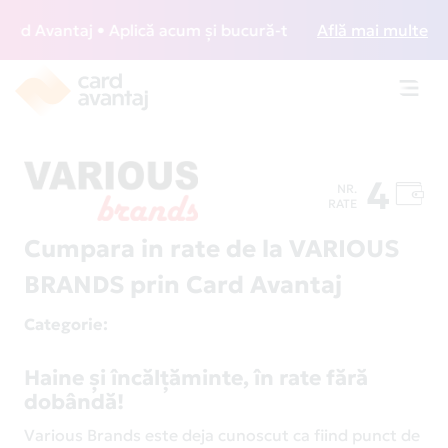
d Avantaj • Aplică acum și bucură-te de acces gratuit la lo
Află mai multe
Toggl
navig
4
NR.
RATE
Cumpara in rate de la VARIOUS
BRANDS prin Card Avantaj
Categorie
:
Haine și încălțăminte, în rate fără
dobândă!
Various Brands este deja cunoscut ca fiind punct de