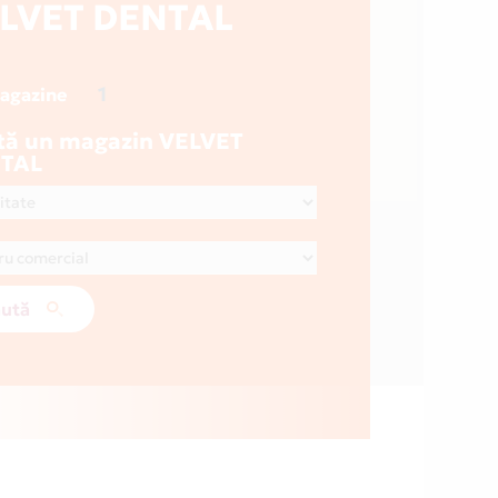
LVET DENTAL
1
magazine
tă un magazin VELVET
TAL
ută