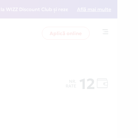
ZZ Discount Club și rezervări la preț redus
Află mai multe
• Zboară 
Aplică online
Toggle
navigation
12
NR.
RATE