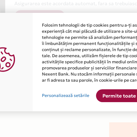
Asigurarea este acordata automat, fara sa trebuiasca
Afla mai multe
Folosim tehnologii de tip cookies pentru a-ți a
experiență cât mai plăcută de utilizare a site-u
tehnologie ne permite să analizăm performanța
îi îmbunătățim permanent funcționalitățile și 
conținut și reclame personalizate, în funcție d
tale. De asemenea, utilizăm fișierele de tip co
activitățile specifice publicității în mediul onl
atiile primite de la fiecare comerciant partener Card Avantaj. 
promovarea produselor și serviciilor financiare
Nexent Bank. Nu stocăm informații personale 
ar fi adresa ta sau parole, în cookie-urile pe car
ste disponibila in magazinele fizice VELVET DENTAL din lista.
Personalizează setările
Permite toate 