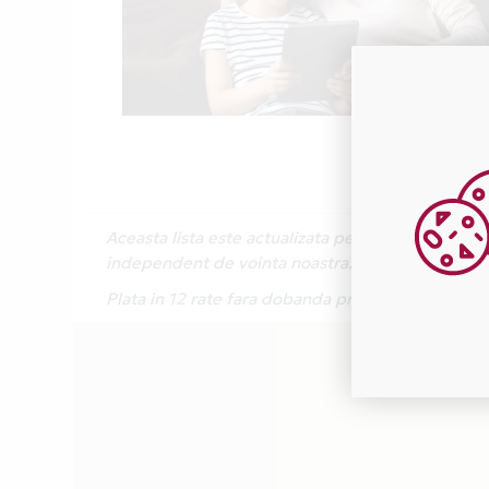
Aceasta lista este actualizata periodic cu inform
independent de vointa noastra.
Plata in 12 rate fara dobanda prin Card Avantaj e