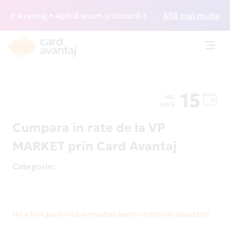
d Avantaj • Aplică acum și bucură-te de acces gratuit la lo
Află mai multe
Toggl
navig
15
NR.
RATE
Cumpara in rate de la VP
MARKET prin Card Avantaj
Categorie
:
Nu a fost gasit niciun rezultat pentru criteriile selectate!