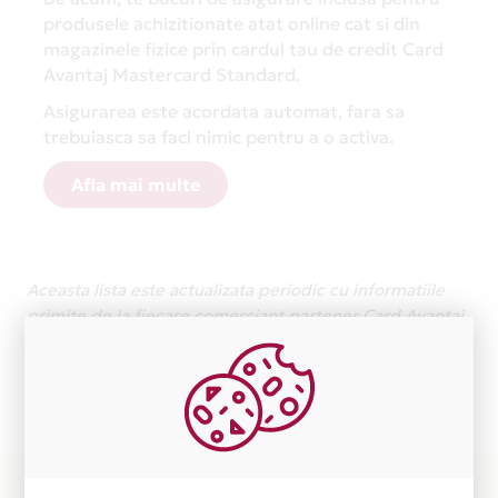
produsele achizitionate atat online cat si din
magazinele fizice prin cardul tau de credit Card
Avantaj Mastercard Standard.
Asigurarea este acordata automat, fara sa
trebuiasca sa faci nimic pentru a o activa.
Afla mai multe
Aceasta lista este actualizata periodic cu informatiile
primite de la fiecare comerciant partener Card Avantaj.
Ne cerem scuze pentru eventualele erori aparute
independent de vointa noastra.
Plata in 15 rate fara dobanda prin Card Avantaj este
disponibila in magazinele fizice VP MARKET din lista.