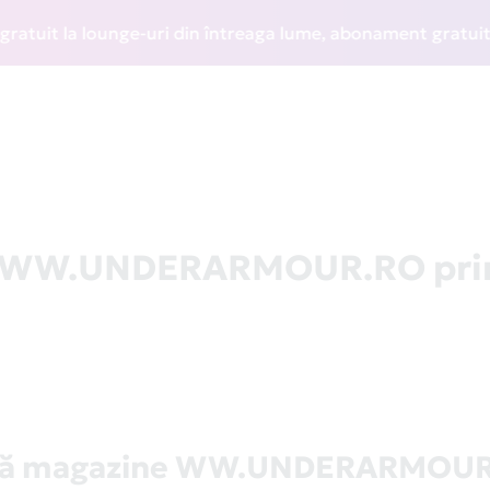
it la lounge-uri din întreaga lume, abonament gratuit la WI
 la WW.UNDERARMOUR.RO pri
tă magazine WW.UNDERARMOU