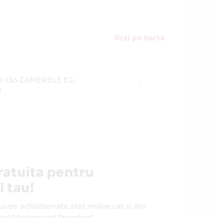
Vezi pe harta
tei 136 CAMERELE E2-
-
0
ratuita pentru
l tau!
ele achizitionate atat online cat si din
antaj Mastercard Standard.