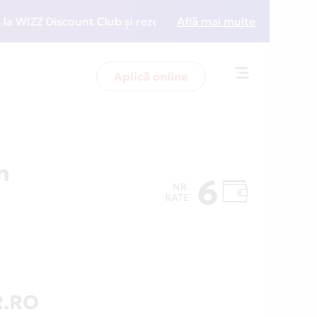
ZZ Discount Club și rezervări la preț redus
Află mai multe
• Zboară 
Aplică online
Toggle
navigation
n
6
NR.
RATE
R.RO