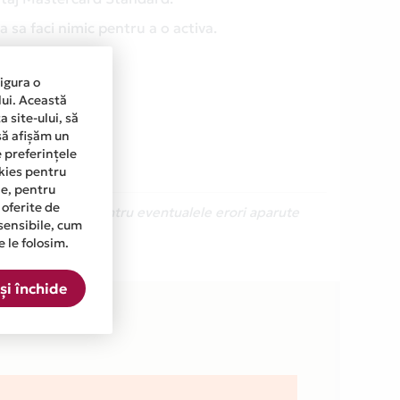
 sa faci nimic pentru a o activa.
sigura o
lui. Această
 site-ului, să
să afișăm un
e preferințele
okies pentru
ine, pentru
 oferite de
Ne cerem scuze pentru eventualele erori aparute
sensibile, cum
e le folosim.
ista.
și închide