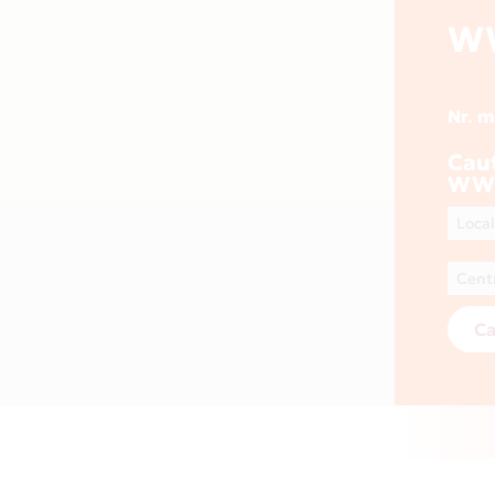
W
Nr. 
Cau
WW
Ca