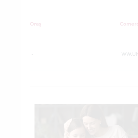
Oraș
Comerc
-
WW.U