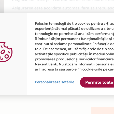
Asigurarea este acordata automat, fara sa trebuiasca
Afla mai multe
Folosim tehnologii de tip cookies pentru a-ți a
experiență cât mai plăcută de utilizare a site-u
tehnologie ne permite să analizăm performanța
îi îmbunătățim permanent funcționalitățile și 
conținut și reclame personalizate, în funcție d
tale. De asemenea, utilizăm fișierele de tip co
activitățile specifice publicității în mediul onl
promovarea produselor și serviciilor financiare
atiile primite de la fiecare comerciant partener Card Avantaj. 
Nexent Bank. Nu stocăm informații personale 
ar fi adresa ta sau parole, în cookie-urile pe car
este disponibila in magazinul online WW.UNDERARMOUR.RO din l
Personalizează setările
Permite toate 