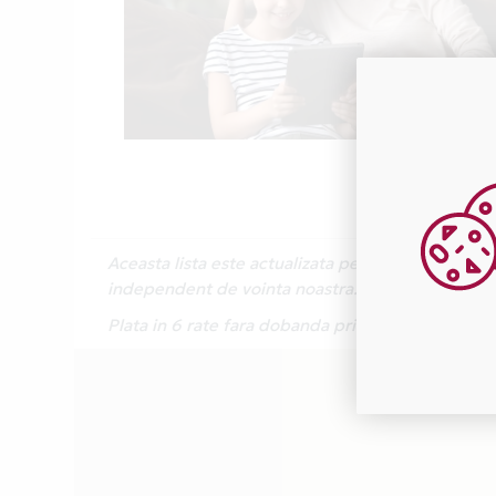
Aceasta lista este actualizata periodic cu inform
independent de vointa noastra.
Plata in 6 rate fara dobanda prin Card Avantaj 