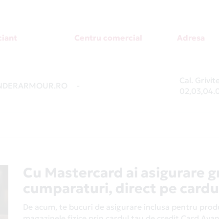
iant
Centru comercial
Adresa
Cal. Grivi
NDERARMOUR.RO
-
02,03,04.
Cu Mastercard ai asigurare g
cumparaturi, direct pe cardu
De acum, te bucuri de asigurare inclusa pentru produs
magazinele fizice prin cardul tau de credit Card Av