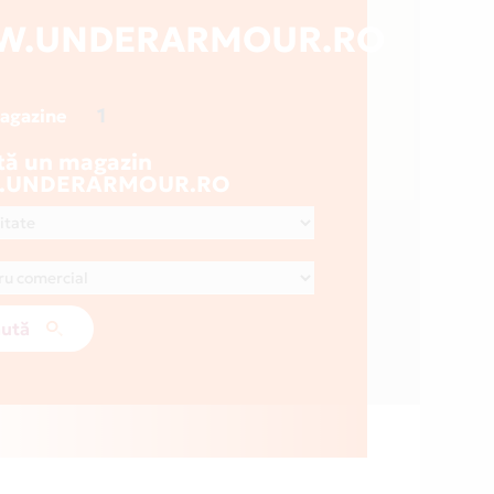
W.UNDERARMOUR.RO
1
magazine
tă un magazin
.UNDERARMOUR.RO
ută