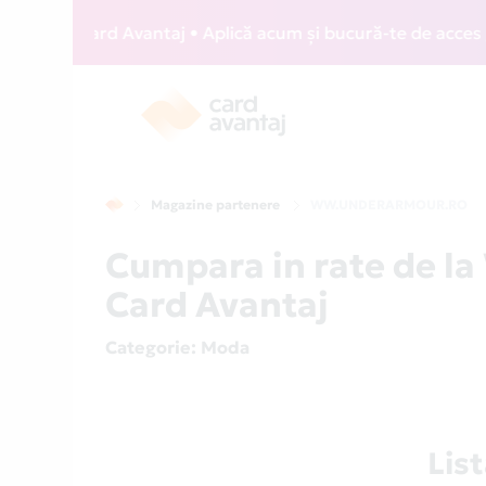
WIZZ Card Avantaj • Aplică acum și bucură-te de acces gratu
Magazine partenere
WW.UNDERARMOUR.RO
Cumpara in rate de
Card Avantaj
Categorie
: Moda
Lis