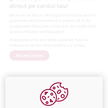
direct pe cardul tau!
De acum, te bucuri de asigurare inclusa pentru
produsele achizitionate atat online cat si din
magazinele fizice prin cardul tau de credit Card
Avantaj Mastercard Standard.
Asigurarea este acordata automat, fara sa
trebuiasca sa faci nimic pentru a o activa.
Afla mai multe
Aceasta lista este actualizata periodic cu informatiile
primite de la fiecare comerciant partener Card Avantaj.
Ne cerem scuze pentru eventualele erori aparute
independent de vointa noastra.
Plata in 7 rate fara dobanda prin Card Avantaj este