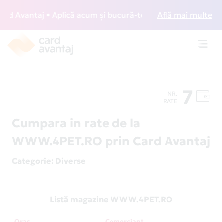
 Avantaj • Aplică acum și bucură-te de acces gratuit la lou
Află mai multe
Toggl
navig
7
NR.
RATE
Cumpara in rate de la
WWW.4PET.RO prin Card Avantaj
Categorie
: Diverse
Listă magazine WWW.4PET.RO
Oraș
Comerciant