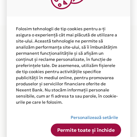
Plata in 3 rate fara dobanda prin Card Avantaj este
disponibila in magazinul online WWW.ACLARA.RO din
lista.
Folosim tehnologii de tip cookies pentru a-ți
asigura o experiență cât mai plăcută de utilizare a
site-ului. Această tehnologie ne permite să
analizăm performanța site-ului, să îi îmbunătățim
permanent funcționalitățile și să afișăm un
conținut și reclame personalizate, în funcție de
preferințele tale. De asemenea, utilizăm fișierele
de tip cookies pentru activitățile specifice
publicității în mediul online, pentru promovarea
produselor și serviciilor financiare oferite de
Nexent Bank. Nu stocăm informații personale
sensibile, cum ar fi adresa ta sau parole, în cookie-
urile pe care le folosim.
Personalizează setările
Permite toate și închide