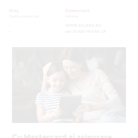
Oraș
Comerciant
Centru comercial
Adresa
-
WWW.ACLARA.RO
-
-
Iasi Strada Motilor 2A
Cu Mastercard ai asigurare