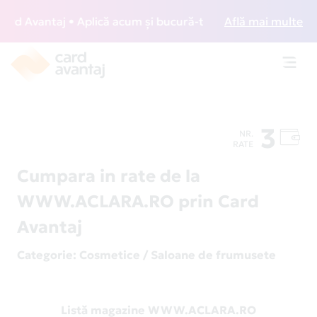
d Avantaj • Aplică acum și bucură-te de acces gratuit la lo
Află mai multe
Toggl
navig
3
NR.
RATE
Cumpara in rate de la
WWW.ACLARA.RO prin Card
Avantaj
Categorie
: Cosmetice / Saloane de frumusete
Listă magazine WWW.ACLARA.RO