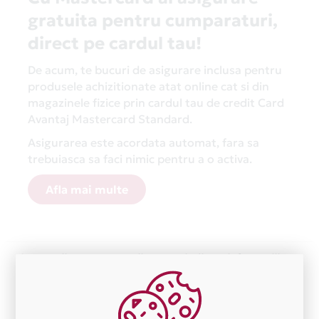
gratuita pentru cumparaturi,
direct pe cardul tau!
De acum, te bucuri de asigurare inclusa pentru
produsele achizitionate atat online cat si din
magazinele fizice prin cardul tau de credit Card
Avantaj Mastercard Standard.
Asigurarea este acordata automat, fara sa
trebuiasca sa faci nimic pentru a o activa.
Afla mai multe
Aceasta lista este actualizata periodic cu informatiile
primite de la fiecare comerciant partener Card Avantaj.
Ne cerem scuze pentru eventualele erori aparute
independent de vointa noastra.