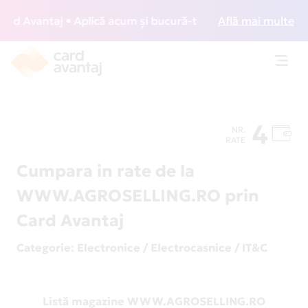
 Avantaj • Aplică acum și bucură-te de acces gratuit la lo
Află mai multe
Toggl
navig
4
NR.
RATE
Cumpara in rate de la
WWW.AGROSELLING.RO prin
Card Avantaj
Categorie
: Electronice / Electrocasnice / IT&C
Listă magazine WWW.AGROSELLING.RO