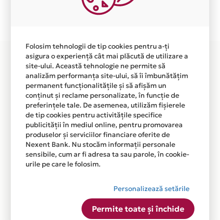
Plata in 4 rate fara dobanda prin Card Avantaj este
disponibila in magazinul online
WWW.AGROSELLING.RO din lista.
Folosim tehnologii de tip cookies pentru a-ți
asigura o experiență cât mai plăcută de utilizare a
site-ului. Această tehnologie ne permite să
analizăm performanța site-ului, să îi îmbunătățim
permanent funcționalitățile și să afișăm un
conținut și reclame personalizate, în funcție de
preferințele tale. De asemenea, utilizăm fișierele
de tip cookies pentru activitățile specifice
publicității în mediul online, pentru promovarea
produselor și serviciilor financiare oferite de
Nexent Bank. Nu stocăm informații personale
sensibile, cum ar fi adresa ta sau parole, în cookie-
urile pe care le folosim.
Personalizează setările
Permite toate și închide