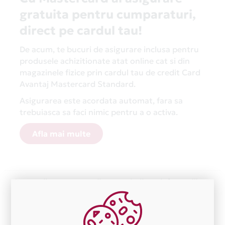
gratuita pentru cumparaturi,
direct pe cardul tau!
De acum, te bucuri de asigurare inclusa pentru
produsele achizitionate atat online cat si din
magazinele fizice prin cardul tau de credit Card
Avantaj Mastercard Standard.
Asigurarea este acordata automat, fara sa
trebuiasca sa faci nimic pentru a o activa.
Afla mai multe
Aceasta lista este actualizata periodic cu informatiile
primite de la fiecare comerciant partener Card Avantaj.
Ne cerem scuze pentru eventualele erori aparute
independent de vointa noastra.