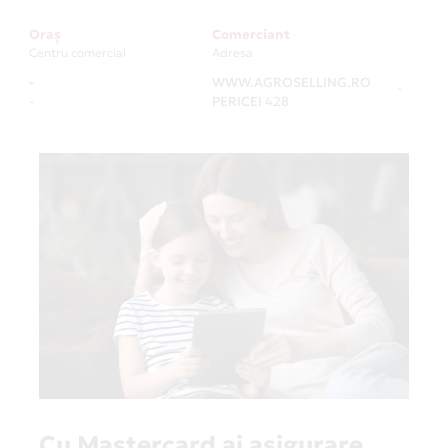
Oraș
Comerciant
Centru comercial
Adresa
-
WWW.AGROSELLING.RO
-
-
PERICEI 428
Cu Mastercard ai asigurare