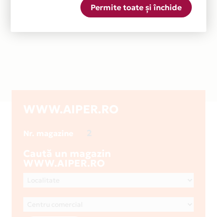
Permite toate și închide
WWW.AIPER.RO
2
Nr. magazine
Caută un magazin
WWW.AIPER.RO