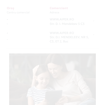
Oraș
Comerciant
Centru comercial
Adresa
-
WWW.AIPER.RO
-
-
Str. D. I. Mendeleev 5 C3
-
WWW.AIPER.RO
-
Str. D.I. MENDELEEV, NR 5,
-
C3, ET 2, Buc