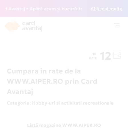
 Avantaj • Aplică acum și bucură-te de acces gratuit la lou
Află mai multe
Toggl
navig
12
NR.
RATE
Cumpara in rate de la
WWW.AIPER.RO prin Card
Avantaj
Categorie
: Hobby-uri si activitati recreationale
Listă magazine WWW.AIPER.RO