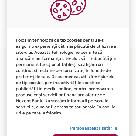
primite de la fiecare comerciant partener Card Avantaj.
Ne cerem scuze pentru eventualele erori aparute
independent de vointa noastra.
Plata in 12 rate fara dobanda prin Card Avantaj este
disponibila in magazinul online WWW.AIPER.RO din
Folosim tehnologii de tip cookies pentru a-ți
lista.
asigura o experiență cât mai plăcută de utilizare a
site-ului. Această tehnologie ne permite să
analizăm performanța site-ului, să îi îmbunătățim
permanent funcționalitățile și să afișăm un
conținut și reclame personalizate, în funcție de
preferințele tale. De asemenea, utilizăm fișierele
de tip cookies pentru activitățile specifice
publicității în mediul online, pentru promovarea
produselor și serviciilor financiare oferite de
Nexent Bank. Nu stocăm informații personale
sensibile, cum ar fi adresa ta sau parole, în cookie-
urile pe care le folosim.
Personalizează setările