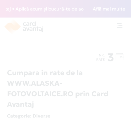
j • Aplică acum și bucură-te de acces gratuit la lounge-ur
Află mai multe
Toggl
navig
3
NR.
RATE
Cumpara in rate de la
WWW.ALASKA-
FOTOVOLTAICE.RO prin Card
Avantaj
Categorie
: Diverse