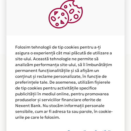
Aceasta lista este actualizata periodic cu informatiile
primite de la fiecare comerciant partener Card Avantaj.
Ne cerem scuze pentru eventualele erori aparute
independent de vointa noastra.
Plata in 3 rate fara dobanda prin Card Avantaj este
disponibila in magazinul online WWW.ALASKA-
Folosim tehnologii de tip cookies pentru a-ți
FOTOVOLTAICE.RO din lista.
asigura o experiență cât mai plăcută de utilizare a
site-ului. Această tehnologie ne permite să
analizăm performanța site-ului, să îi îmbunătățim
permanent funcționalitățile și să afișăm un
conținut și reclame personalizate, în funcție de
preferințele tale. De asemenea, utilizăm fișierele
de tip cookies pentru activitățile specifice
publicității în mediul online, pentru promovarea
produselor și serviciilor financiare oferite de
Nexent Bank. Nu stocăm informații personale
sensibile, cum ar fi adresa ta sau parole, în cookie-
urile pe care le folosim.