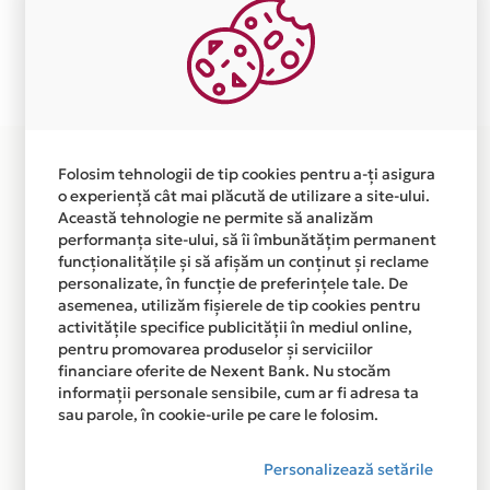
independent de vointa noastra.
Plata in 3 rate fara dobanda prin Card Avantaj este
disponibila in magazinul online
WWW.ALEGECURSCALIFICARE.RO din lista.
Folosim tehnologii de tip cookies pentru a-ți asigura
o experiență cât mai plăcută de utilizare a site-ului.
Această tehnologie ne permite să analizăm
performanța site-ului, să îi îmbunătățim permanent
funcționalitățile și să afișăm un conținut și reclame
personalizate, în funcție de preferințele tale. De
asemenea, utilizăm fișierele de tip cookies pentru
activitățile specifice publicității în mediul online,
pentru promovarea produselor și serviciilor
financiare oferite de Nexent Bank. Nu stocăm
informații personale sensibile, cum ar fi adresa ta
sau parole, în cookie-urile pe care le folosim.
Personalizează setările