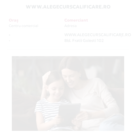
WWW.ALEGECURSCALIFICARE.RO
Oraș
Comerciant
Centru comercial
Adresa
-
WWW.ALEGECURSCALIFICARE.RO
-
-
Bld. Fratii Golesti 102