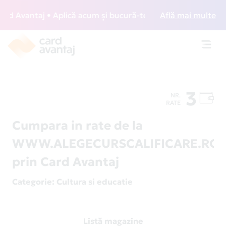
 Avantaj • Aplică acum și bucură-te de acces gratuit la lou
Află mai multe
Toggl
navig
3
NR.
RATE
Cumpara in rate de la
WWW.ALEGECURSCALIFICARE.RO
prin Card Avantaj
Categorie
: Cultura si educatie
Listă magazine