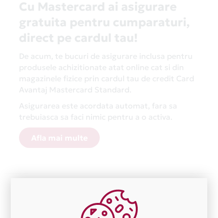
Cu Mastercard ai asigurare
gratuita pentru cumparaturi,
direct pe cardul tau!
De acum, te bucuri de asigurare inclusa pentru
produsele achizitionate atat online cat si din
magazinele fizice prin cardul tau de credit Card
Avantaj Mastercard Standard.
Asigurarea este acordata automat, fara sa
trebuiasca sa faci nimic pentru a o activa.
Afla mai multe
Aceasta lista este actualizata periodic cu informatiile
primite de la fiecare comerciant partener Card Avantaj.
Ne cerem scuze pentru eventualele erori aparute
independent de vointa noastra.