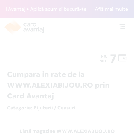
 Avantaj • Aplică acum și bucură-te de acces gratuit la lou
Află mai multe
Toggl
navig
7
NR.
RATE
Cumpara in rate de la
WWW.ALEXIABIJOU.RO prin
Card Avantaj
Categorie
: Bijuterii / Ceasuri
Listă magazine WWW.ALEXIABIJOU.RO