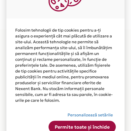
Plata in 7 rate fara dobanda prin Card Avantaj este
disponibila in magazinul online WWW.ALEXIABIJOU.RO
din lista.
Folosim tehnologii de tip cookies pentru a-ți
asigura o experiență cât mai plăcută de utilizare a
site-ului. Această tehnologie ne permite să
analizăm performanța site-ului, să îi îmbunătățim
permanent funcționalitățile și să afișăm un
conținut și reclame personalizate, în funcție de
preferințele tale. De asemenea, utilizăm fișierele
de tip cookies pentru activitățile specifice
publicității în mediul online, pentru promovarea
produselor și serviciilor financiare oferite de
Nexent Bank. Nu stocăm informații personale
sensibile, cum ar fi adresa ta sau parole, în cookie-
urile pe care le folosim.
Personalizează setările
Permite toate și închide