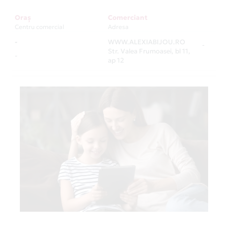
Oraș
Comerciant
Centru comercial
Adresa
-
WWW.ALEXIABIJOU.RO
-
Str. Valea Frumoasei, bl 11,
-
ap 12