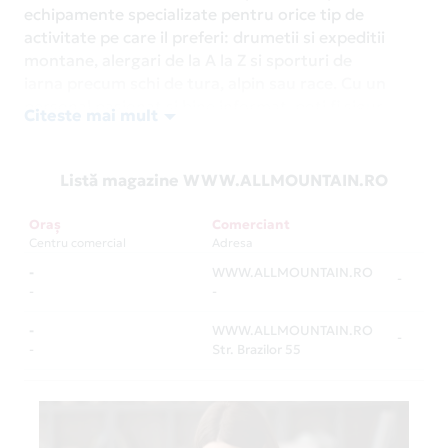
echipamente specializate pentru orice tip de
activitate pe care il preferi: drumetii si expeditii
montane, alergari de la A la Z si sporturi de
iarna precum schi de tura, alpin sau race. Cu un
personal pasionat si bine informat, poti fi sigur
Citeste mai mult
ca vei primi sfaturi utile si
consultanta specializata pentru a-ti alege articolele
potrivite nevoilor tale. Fie ca ai nevoie de o
Listă magazine WWW.ALLMOUNTAIN.RO
jacheta rezistenta la vant si apa, de un rucsac
ergonomic sau de incaltari adecvate, poti conta pe
Oraș
Comerciant
Allmountain.ro
pentru a-ti oferi articole de
Centru comercial
Adresa
incredere.
Allmountain.ro
este importatorul si
-
WWW.ALLMOUNTAIN.RO
-
distribuitorul oficial in Romania al brandurilor The
-
-
North Face, Patagonia, Smartwool, Scott, Atomic,
-
WWW.ALLMOUNTAIN.RO
Altra si Olang.
-
-
Str. Brazilor 55