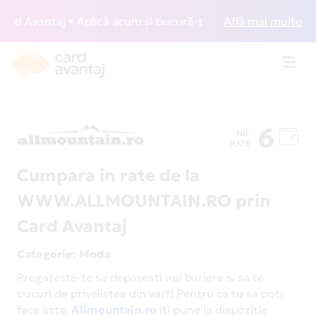
d Avantaj • Aplică acum și bucură-te de acces gratuit la lo
Află mai multe
Toggl
navig
6
NR.
RATE
Cumpara in rate de la
WWW.ALLMOUNTAIN.RO prin
Card Avantaj
Categorie
: Moda
Pregateste-te sa depasesti noi bariere si sa te
bucuri de privelistea din varf! Pentru ca tu sa poti
face asta,
Allmountain.ro
iti pune la dispozitie