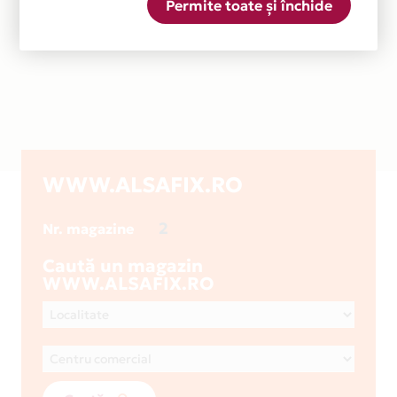
Permite toate și închide
WWW.ALSAFIX.RO
2
Nr. magazine
Caută un magazin
WWW.ALSAFIX.RO