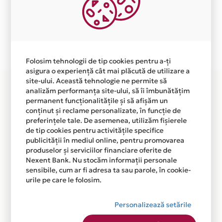
Ne cerem scuze pentru eventualele erori aparute
independent de vointa noastra.
Plata in 4 rate fara dobanda prin Card Avantaj este
disponibila in magazinul online WWW.ALSAFIX.RO din
lista.
Folosim tehnologii de tip cookies pentru a-ți
asigura o experiență cât mai plăcută de utilizare a
site-ului. Această tehnologie ne permite să
analizăm performanța site-ului, să îi îmbunătățim
permanent funcționalitățile și să afișăm un
conținut și reclame personalizate, în funcție de
preferințele tale. De asemenea, utilizăm fișierele
de tip cookies pentru activitățile specifice
publicității în mediul online, pentru promovarea
produselor și serviciilor financiare oferite de
Nexent Bank. Nu stocăm informații personale
sensibile, cum ar fi adresa ta sau parole, în cookie-
urile pe care le folosim.
Personalizează setările