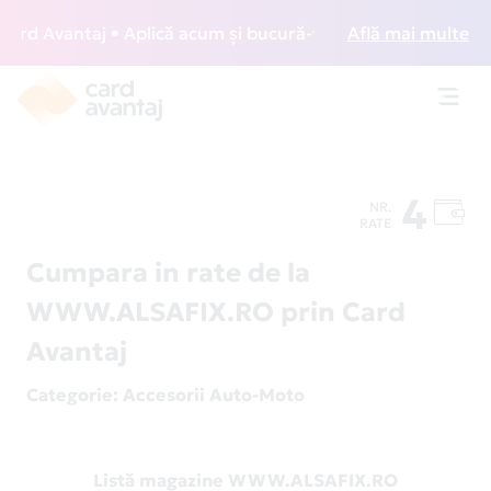
d Avantaj • Aplică acum și bucură-te de acces gratuit la lo
Află mai multe
Toggl
navig
4
NR.
RATE
Cumpara in rate de la
WWW.ALSAFIX.RO prin Card
Avantaj
Categorie
: Accesorii Auto-Moto
Listă magazine WWW.ALSAFIX.RO