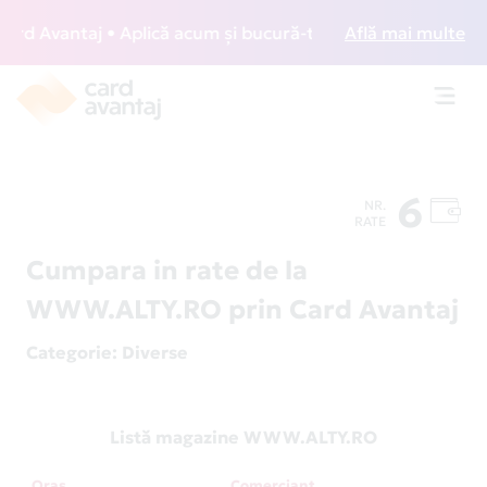
rd Avantaj • Aplică acum și bucură-te de acces gratuit la l
Află mai multe
Toggl
navig
6
NR.
RATE
Cumpara in rate de la
WWW.ALTY.RO prin Card Avantaj
Categorie
: Diverse
Listă magazine WWW.ALTY.RO
Oraș
Comerciant