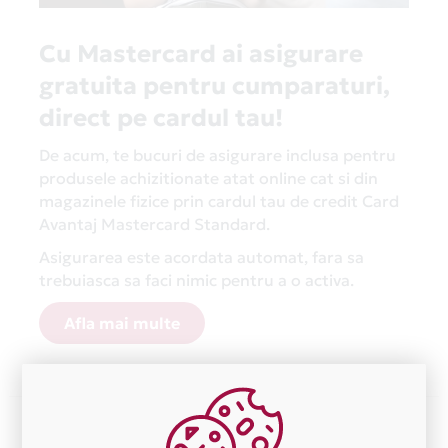
Cu Mastercard ai asigurare
gratuita pentru cumparaturi,
direct pe cardul tau!
De acum, te bucuri de asigurare inclusa pentru
produsele achizitionate atat online cat si din
magazinele fizice prin cardul tau de credit Card
Avantaj Mastercard Standard.
Asigurarea este acordata automat, fara sa
trebuiasca sa faci nimic pentru a o activa.
Afla mai multe
Aceasta lista este actualizata periodic cu informatiile
primite de la fiecare comerciant partener Card Avantaj.