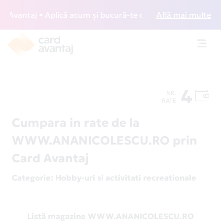
vantaj • Aplică acum și bucură-te de acces gratuit la loun
Află mai multe
Toggl
navig
4
NR.
RATE
Cumpara in rate de la
WWW.ANANICOLESCU.RO prin
Card Avantaj
Categorie
: Hobby-uri si activitati recreationale
Listă magazine WWW.ANANICOLESCU.RO