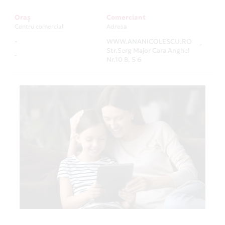
Oraș
Comerciant
Centru comercial
Adresa
-
WWW.ANANICOLESCU.RO
-
Str.Serg Major Cara Anghel
-
Nr.10 B, S 6