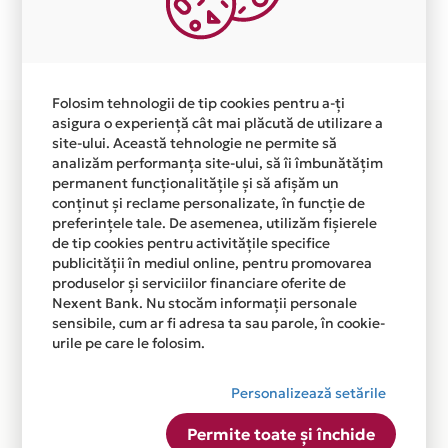
Plata in 4 rate fara dobanda prin Card Avantaj este
disponibila in magazinul online
WWW.ANANICOLESCU.RO din lista.
Folosim tehnologii de tip cookies pentru a-ți
asigura o experiență cât mai plăcută de utilizare a
site-ului. Această tehnologie ne permite să
analizăm performanța site-ului, să îi îmbunătățim
permanent funcționalitățile și să afișăm un
conținut și reclame personalizate, în funcție de
preferințele tale. De asemenea, utilizăm fișierele
de tip cookies pentru activitățile specifice
publicității în mediul online, pentru promovarea
produselor și serviciilor financiare oferite de
Nexent Bank. Nu stocăm informații personale
sensibile, cum ar fi adresa ta sau parole, în cookie-
urile pe care le folosim.
Personalizează setările
Permite toate și închide