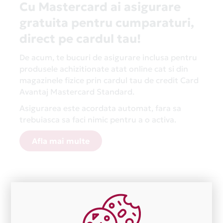
Cu Mastercard ai asigurare
gratuita pentru cumparaturi,
direct pe cardul tau!
De acum, te bucuri de asigurare inclusa pentru
produsele achizitionate atat online cat si din
magazinele fizice prin cardul tau de credit Card
Avantaj Mastercard Standard.
Asigurarea este acordata automat, fara sa
trebuiasca sa faci nimic pentru a o activa.
Afla mai multe
Aceasta lista este actualizata periodic cu informatiile
primite de la fiecare comerciant partener Card Avantaj.
Ne cerem scuze pentru eventualele erori aparute
independent de vointa noastra.