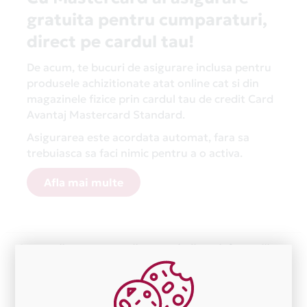
gratuita pentru cumparaturi,
direct pe cardul tau!
De acum, te bucuri de asigurare inclusa pentru
produsele achizitionate atat online cat si din
magazinele fizice prin cardul tau de credit Card
Avantaj Mastercard Standard.
Asigurarea este acordata automat, fara sa
trebuiasca sa faci nimic pentru a o activa.
Afla mai multe
Aceasta lista este actualizata periodic cu informatiile
primite de la fiecare comerciant partener Card Avantaj.
Ne cerem scuze pentru eventualele erori aparute
independent de vointa noastra.