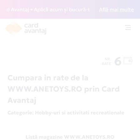
d Avantaj • Aplică acum și bucură-te de acces gratuit la lo
Află mai multe
Toggl
navig
6
NR.
RATE
Cumpara in rate de la
WWW.ANETOYS.RO prin Card
Avantaj
Categorie
: Hobby-uri si activitati recreationale
Listă magazine WWW.ANETOYS.RO