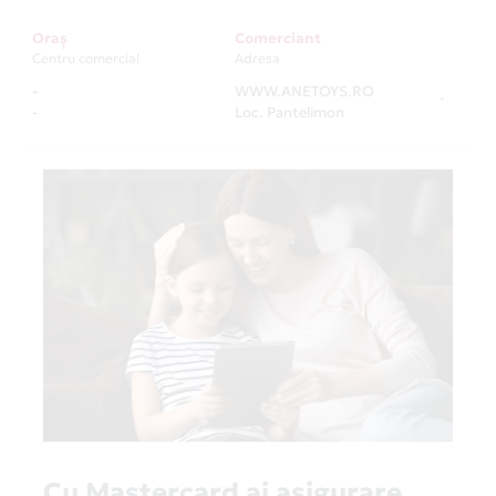
Oraș
Comerciant
Centru comercial
Adresa
-
WWW.ANETOYS.RO
-
-
Loc. Pantelimon
Cu Mastercard ai asigurare