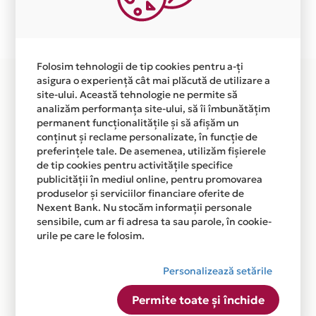
Plata in 6 rate fara dobanda prin Card Avantaj este
disponibila in magazinul online WWW.ANETOYS.RO din
lista.
Folosim tehnologii de tip cookies pentru a-ți
asigura o experiență cât mai plăcută de utilizare a
site-ului. Această tehnologie ne permite să
analizăm performanța site-ului, să îi îmbunătățim
permanent funcționalitățile și să afișăm un
conținut și reclame personalizate, în funcție de
preferințele tale. De asemenea, utilizăm fișierele
de tip cookies pentru activitățile specifice
publicității în mediul online, pentru promovarea
produselor și serviciilor financiare oferite de
Nexent Bank. Nu stocăm informații personale
sensibile, cum ar fi adresa ta sau parole, în cookie-
urile pe care le folosim.
Personalizează setările
Permite toate și închide