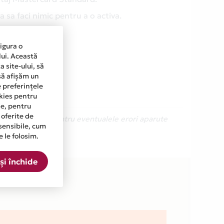
 sa faci nimic pentru a o activa.
sigura o
lui. Această
 site-ului, să
să afișăm un
e preferințele
okies pentru
ine, pentru
 oferite de
Ne cerem scuze pentru eventualele erori aparute
sensibile, cum
e le folosim.
a.
și închide