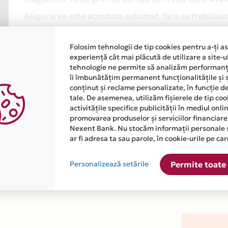
Asigurarea este acordata automat, fara sa trebuiasca
Afla mai multe
Folosim tehnologii de tip cookies pentru a-ți a
experiență cât mai plăcută de utilizare a site-u
tehnologie ne permite să analizăm performanța
îi îmbunătățim permanent funcționalitățile și 
conținut și reclame personalizate, în funcție d
tale. De asemenea, utilizăm fișierele de tip co
activitățile specifice publicității în mediul onl
promovarea produselor și serviciilor financiare
atiile primite de la fiecare comerciant partener Card Avantaj. 
Nexent Bank. Nu stocăm informații personale 
ar fi adresa ta sau parole, în cookie-urile pe car
 este disponibila in magazinul online WWW.ANEXBABY.RO din list
Personalizează setările
Permite toate 