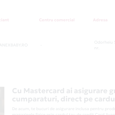
iant
Centru comercial
Adresa
Odorheiu S
NEXBABY.RO
-
nr.
Cu Mastercard ai asigurare g
cumparaturi, direct pe cardu
De acum, te bucuri de asigurare inclusa pentru produs
magazinele fizice prin cardul tau de credit Card Av