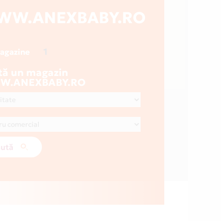
WW.ANEXBABY.RO
1
magazine
tă un magazin
W.ANEXBABY.RO
ută