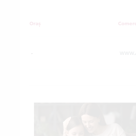
Oraș
Comerc
-
WWW.A