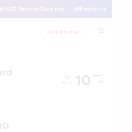
Z Discount Club și rezervări la preț redus
Află mai multe
• Zboară 
Aplică online
Toggle
navigation
ard
10
NR.
RATE
RO