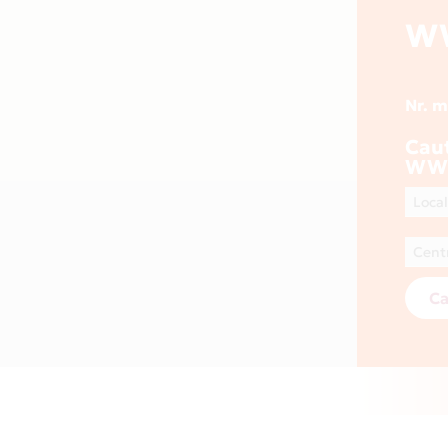
W
Nr. 
Cau
WW
Ca