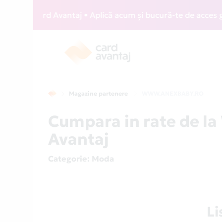
IZZ Card Avantaj • Aplică acum și bucură-te de acces gratui
Magazine partenere
WWW.ANEXBABY.RO
Cumpara in rate de 
Avantaj
Categorie
: Moda
L