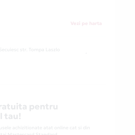
Vezi pe harta
ecuiesc str. Tompa Laszlo
-
ratuita pentru
l tau!
ele achizitionate atat online cat si din
antaj Mastercard Standard.