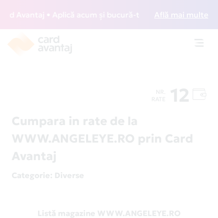
 Avantaj • Aplică acum și bucură-te de acces gratuit la lou
Află mai multe
Toggl
navig
12
NR.
RATE
Cumpara in rate de la
WWW.ANGELEYE.RO prin Card
Avantaj
Categorie
: Diverse
Listă magazine WWW.ANGELEYE.RO