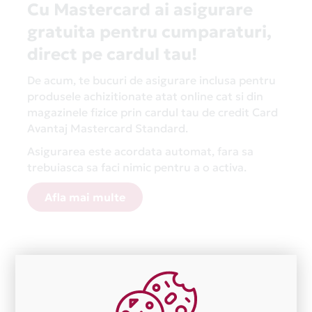
Cu Mastercard ai asigurare
gratuita pentru cumparaturi,
direct pe cardul tau!
De acum, te bucuri de asigurare inclusa pentru
produsele achizitionate atat online cat si din
magazinele fizice prin cardul tau de credit Card
Avantaj Mastercard Standard.
Asigurarea este acordata automat, fara sa
trebuiasca sa faci nimic pentru a o activa.
Afla mai multe
Aceasta lista este actualizata periodic cu informatiile
primite de la fiecare comerciant partener Card Avantaj.
Ne cerem scuze pentru eventualele erori aparute
independent de vointa noastra.