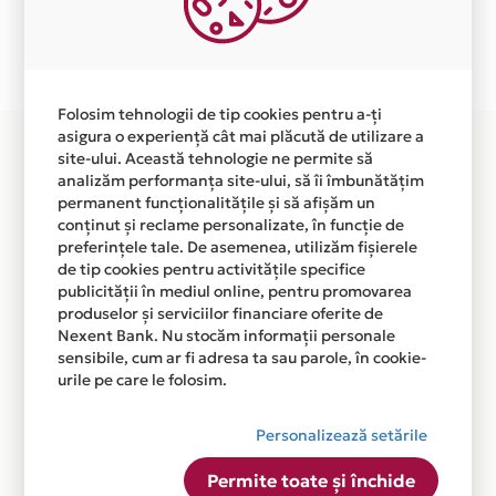
Plata in 12 rate fara dobanda prin Card Avantaj este
disponibila in magazinul online WWW.ANGELEYE.RO
din lista.
Folosim tehnologii de tip cookies pentru a-ți
asigura o experiență cât mai plăcută de utilizare a
site-ului. Această tehnologie ne permite să
analizăm performanța site-ului, să îi îmbunătățim
permanent funcționalitățile și să afișăm un
conținut și reclame personalizate, în funcție de
preferințele tale. De asemenea, utilizăm fișierele
de tip cookies pentru activitățile specifice
publicității în mediul online, pentru promovarea
produselor și serviciilor financiare oferite de
Nexent Bank. Nu stocăm informații personale
sensibile, cum ar fi adresa ta sau parole, în cookie-
urile pe care le folosim.
Personalizează setările
Permite toate și închide