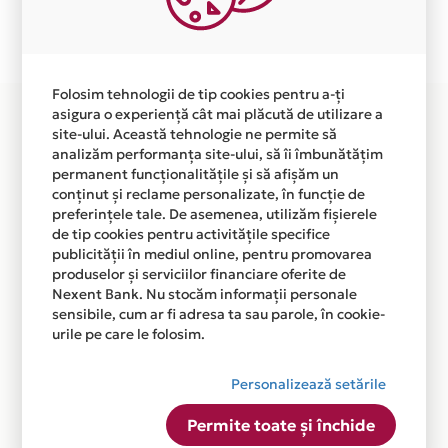
Plata in 3 rate fara dobanda prin Card Avantaj este
disponibila in magazinul online
WWW.ANVELOPEAUTO.RO din lista.
Folosim tehnologii de tip cookies pentru a-ți
asigura o experiență cât mai plăcută de utilizare a
site-ului. Această tehnologie ne permite să
analizăm performanța site-ului, să îi îmbunătățim
permanent funcționalitățile și să afișăm un
conținut și reclame personalizate, în funcție de
preferințele tale. De asemenea, utilizăm fișierele
de tip cookies pentru activitățile specifice
publicității în mediul online, pentru promovarea
produselor și serviciilor financiare oferite de
Nexent Bank. Nu stocăm informații personale
sensibile, cum ar fi adresa ta sau parole, în cookie-
urile pe care le folosim.
Personalizează setările
Permite toate și închide