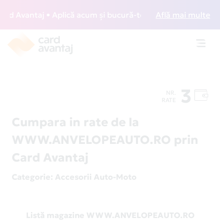
 Avantaj • Aplică acum și bucură-te de acces gratuit la lou
Află mai multe
Toggl
navig
3
NR.
RATE
Cumpara in rate de la
WWW.ANVELOPEAUTO.RO prin
Card Avantaj
Categorie
: Accesorii Auto-Moto
Listă magazine WWW.ANVELOPEAUTO.RO