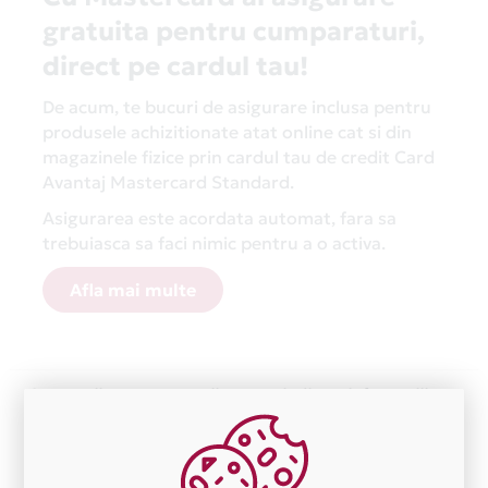
gratuita pentru cumparaturi,
direct pe cardul tau!
De acum, te bucuri de asigurare inclusa pentru
produsele achizitionate atat online cat si din
magazinele fizice prin cardul tau de credit Card
Avantaj Mastercard Standard.
Asigurarea este acordata automat, fara sa
trebuiasca sa faci nimic pentru a o activa.
Afla mai multe
Aceasta lista este actualizata periodic cu informatiile
primite de la fiecare comerciant partener Card Avantaj.
Ne cerem scuze pentru eventualele erori aparute
independent de vointa noastra.