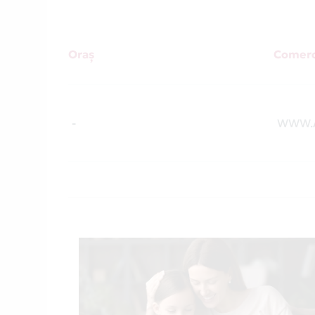
Oraș
Comerc
-
WWW.A