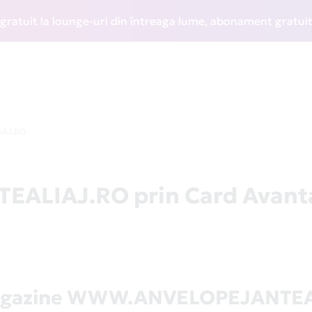
it la lounge-uri din întreaga lume, abonament gratuit la WI
AJ.RO
LIAJ.RO prin Card Avant
magazine WWW.ANVELOPEJANTEA