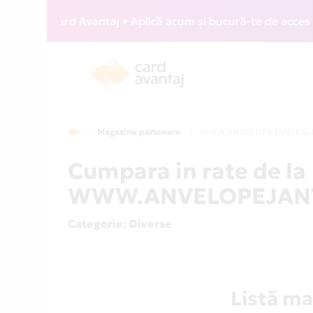
WIZZ Card Avantaj • Aplică acum și bucură-te de acces gratu
Magazine partenere
WWW.ANVELOPEJANTEALI
Cumpara in rate de la
WWW.ANVELOPEJANTEA
Categorie
: Diverse
Listă 