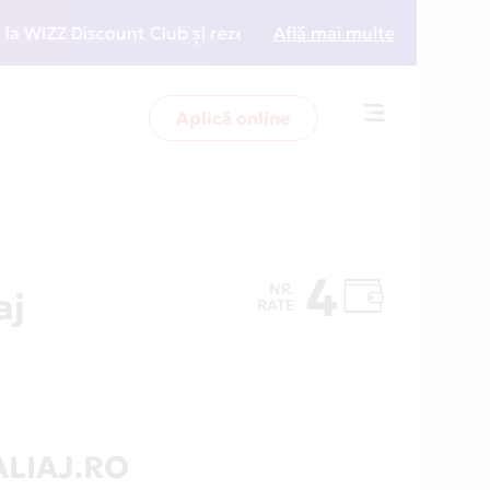
ZZ Discount Club și rezervări la preț redus
Află mai multe
• Zboară 
Aplică online
Toggle
navigation
4
NR.
aj
RATE
LIAJ.RO