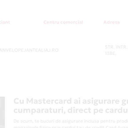
iant
Centru comercial
Adresa
STR. INTR
NVELOPEJANTEALIAJ.RO
-
138E,
Cu Mastercard ai asigurare g
cumparaturi, direct pe cardu
De acum, te bucuri de asigurare inclusa pentru produs
magazinele fizice prin cardul tau de credit Card Av