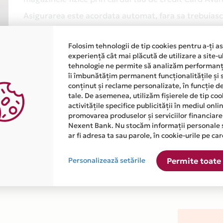
Asigurarea este acordata automat, fara sa trebuiasca
Afla mai multe
Folosim tehnologii de tip cookies pentru a-ți a
experiență cât mai plăcută de utilizare a site-u
tehnologie ne permite să analizăm performanța
îi îmbunătățim permanent funcționalitățile și 
conținut și reclame personalizate, în funcție d
tale. De asemenea, utilizăm fișierele de tip co
activitățile specifice publicității în mediul onl
promovarea produselor și serviciilor financiare
atiile primite de la fiecare comerciant partener Card Avantaj. 
Nexent Bank. Nu stocăm informații personale 
ar fi adresa ta sau parole, în cookie-urile pe car
este disponibila in magazinul online WWW.ANVELOPEJANTEALIAJ.
Personalizează setările
Permite toate 