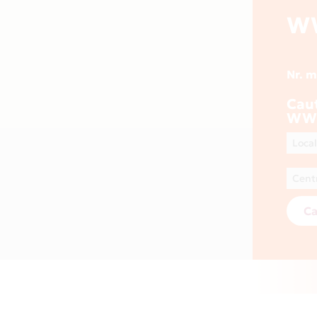
W
Nr. 
Cau
WWW
Ca