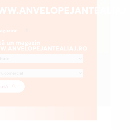
WW.ANVELOPEJANTEALIAJ
1
magazine
tă un magazin
.ANVELOPEJANTEALIAJ.RO
ută