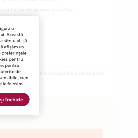
 sa faci nimic pentru a o activa.
sigura o
lui. Această
 site-ului, să
să afișăm un
e preferințele
okies pentru
ine, pentru
 oferite de
Ne cerem scuze pentru eventualele erori aparute
sensibile, cum
e le folosim.
RO din lista.
și închide