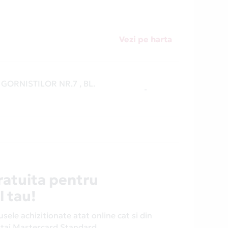
Vezi pe harta
. GORNISTILOR NR.7 , BL.
-
ratuita pentru
l tau!
ele achizitionate atat online cat si din
antaj Mastercard Standard.