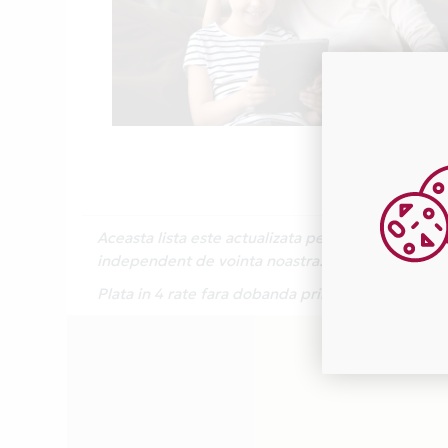
Aceasta lista este actualizata periodic cu inform
independent de vointa noastra.
Plata in 4 rate fara dobanda prin Card Avantaj 