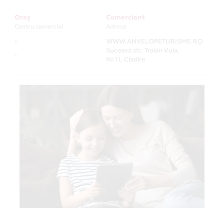
Oraș
Comerciant
Centru comercial
Adresa
-
WWW.ANVELOPETURISME.RO
-
Suceava str. Traian Vuia,
-
Nr.11, Cladire