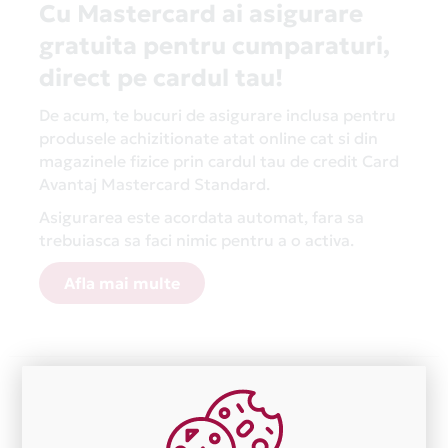
Cu Mastercard ai asigurare
gratuita pentru cumparaturi,
direct pe cardul tau!
De acum, te bucuri de asigurare inclusa pentru
produsele achizitionate atat online cat si din
magazinele fizice prin cardul tau de credit Card
Avantaj Mastercard Standard.
Asigurarea este acordata automat, fara sa
trebuiasca sa faci nimic pentru a o activa.
Afla mai multe
Aceasta lista este actualizata periodic cu informatiile
primite de la fiecare comerciant partener Card Avantaj.
Ne cerem scuze pentru eventualele erori aparute
independent de vointa noastra.