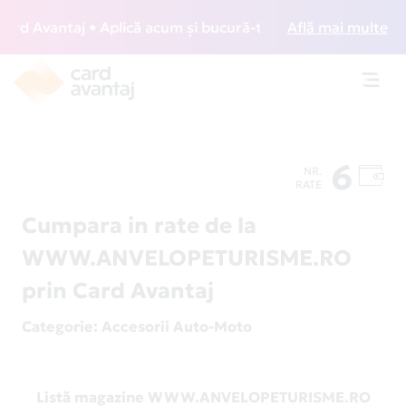
d Avantaj • Aplică acum și bucură-te de acces gratuit la lo
Află mai multe
Toggl
navig
6
NR.
RATE
Cumpara in rate de la
WWW.ANVELOPETURISME.RO
prin Card Avantaj
Categorie
: Accesorii Auto-Moto
Listă magazine WWW.ANVELOPETURISME.RO