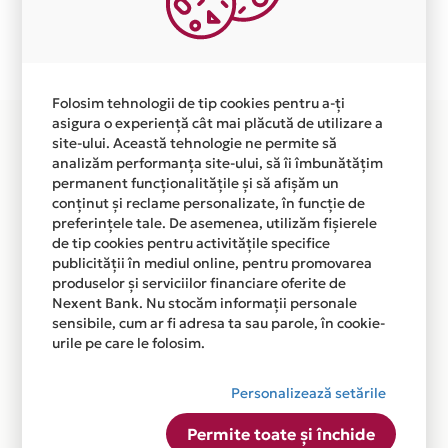
Plata in 6 rate fara dobanda prin Card Avantaj este
disponibila in magazinul online
WWW.ANVELOPETURISME.RO din lista.
Folosim tehnologii de tip cookies pentru a-ți
asigura o experiență cât mai plăcută de utilizare a
site-ului. Această tehnologie ne permite să
analizăm performanța site-ului, să îi îmbunătățim
permanent funcționalitățile și să afișăm un
conținut și reclame personalizate, în funcție de
preferințele tale. De asemenea, utilizăm fișierele
de tip cookies pentru activitățile specifice
publicității în mediul online, pentru promovarea
produselor și serviciilor financiare oferite de
Nexent Bank. Nu stocăm informații personale
sensibile, cum ar fi adresa ta sau parole, în cookie-
urile pe care le folosim.
Personalizează setările
Permite toate și închide