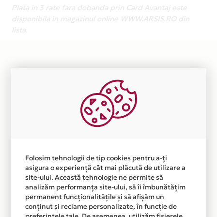
Plata in 3 rate fara dobanda prin Card Avantaj este
disponibila in magazinul online WWW.ARSIS.RO din
lista.
Folosim tehnologii de tip cookies pentru a-ți
asigura o experiență cât mai plăcută de utilizare a
site-ului. Această tehnologie ne permite să
analizăm performanța site-ului, să îi îmbunătățim
permanent funcționalitățile și să afișăm un
conținut și reclame personalizate, în funcție de
preferințele tale. De asemenea, utilizăm fișierele