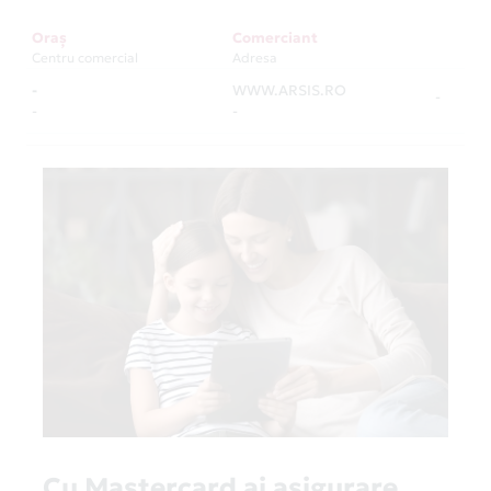
Oraș
Comerciant
Centru comercial
Adresa
-
WWW.ARSIS.RO
-
-
-
Cu Mastercard ai asigurare