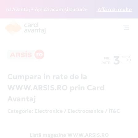
d Avantaj • Aplică acum și bucură-te de acces gratuit la lo
Află mai multe
Toggl
navig
3
NR.
RATE
Cumpara in rate de la
WWW.ARSIS.RO prin Card
Avantaj
Categorie
: Electronice / Electrocasnice / IT&C
Listă magazine WWW.ARSIS.RO