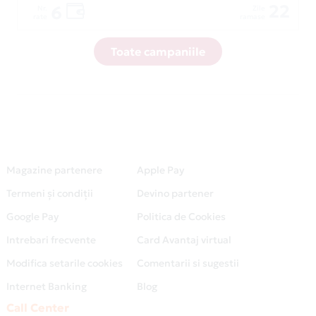
22
6
Nr.
Zile
rate
ramase
Toate campaniile
Magazine partenere
Apple Pay
Termeni și condiții
Devino partener
Google Pay
Politica de Cookies
Intrebari frecvente
Card Avantaj virtual
Modifica setarile cookies
Comentarii si sugestii
Internet Banking
Blog
Call Center