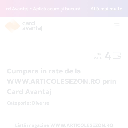
rd Avantaj • Aplică acum și bucură-te de acces gratuit la l
Află mai multe
Toggl
navig
4
NR.
RATE
Cumpara in rate de la
WWW.ARTICOLESEZON.RO prin
Card Avantaj
Categorie
: Diverse
Listă magazine WWW.ARTICOLESEZON.RO