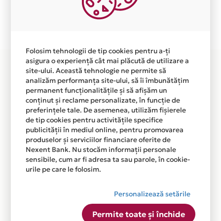
Plata in 4 rate fara dobanda prin Card Avantaj este
disponibila in magazinul online
WWW.ARTICOLESEZON.RO din lista.
Folosim tehnologii de tip cookies pentru a-ți
asigura o experiență cât mai plăcută de utilizare a
site-ului. Această tehnologie ne permite să
analizăm performanța site-ului, să îi îmbunătățim
permanent funcționalitățile și să afișăm un
conținut și reclame personalizate, în funcție de
preferințele tale. De asemenea, utilizăm fișierele
de tip cookies pentru activitățile specifice
publicității în mediul online, pentru promovarea
produselor și serviciilor financiare oferite de
Nexent Bank. Nu stocăm informații personale
sensibile, cum ar fi adresa ta sau parole, în cookie-
urile pe care le folosim.
Personalizează setările
Permite toate și închide