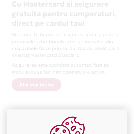
Cu Mastercard ai asigurare
gratuita pentru cumparaturi,
direct pe cardul tau!
De acum, te bucuri de asigurare inclusa pentru
produsele achizitionate atat online cat si din
magazinele fizice prin cardul tau de credit Card
Avantaj Mastercard Standard.
Asigurarea este acordata automat, fara sa
trebuiasca sa faci nimic pentru a o activa.
Afla mai multe
Aceasta lista este actualizata periodic cu informatiile
primite de la fiecare comerciant partener Card Avantaj.
Ne cerem scuze pentru eventualele erori aparute
independent de vointa noastra.