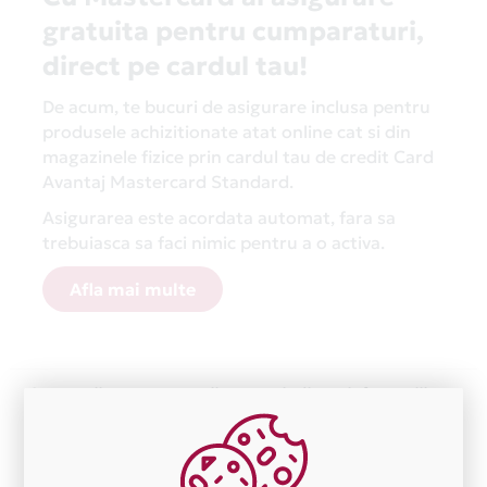
gratuita pentru cumparaturi,
direct pe cardul tau!
De acum, te bucuri de asigurare inclusa pentru
produsele achizitionate atat online cat si din
magazinele fizice prin cardul tau de credit Card
Avantaj Mastercard Standard.
Asigurarea este acordata automat, fara sa
trebuiasca sa faci nimic pentru a o activa.
Afla mai multe
Aceasta lista este actualizata periodic cu informatiile
primite de la fiecare comerciant partener Card Avantaj.
Ne cerem scuze pentru eventualele erori aparute
independent de vointa noastra.