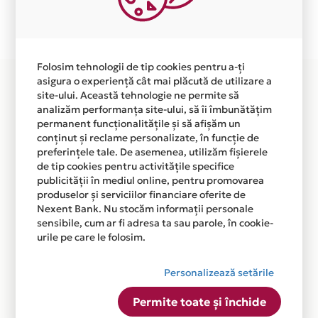
Plata in 6 rate fara dobanda prin Card Avantaj este
disponibila in magazinul online WWW.ASCENT.RO din
lista.
Folosim tehnologii de tip cookies pentru a-ți
asigura o experiență cât mai plăcută de utilizare a
site-ului. Această tehnologie ne permite să
analizăm performanța site-ului, să îi îmbunătățim
permanent funcționalitățile și să afișăm un
conținut și reclame personalizate, în funcție de
preferințele tale. De asemenea, utilizăm fișierele
de tip cookies pentru activitățile specifice
publicității în mediul online, pentru promovarea
produselor și serviciilor financiare oferite de
Nexent Bank. Nu stocăm informații personale
sensibile, cum ar fi adresa ta sau parole, în cookie-
urile pe care le folosim.
Personalizează setările
Permite toate și închide