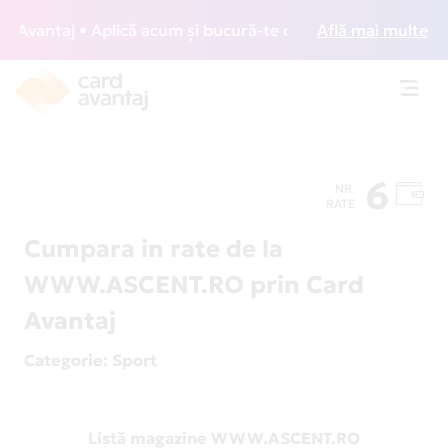
vantaj • Aplică acum și bucură-te de acces gratuit la loun
Află mai multe
Toggl
navig
6
NR.
RATE
Cumpara in rate de la
WWW.ASCENT.RO prin Card
Avantaj
Categorie
: Sport
Listă magazine WWW.ASCENT.RO