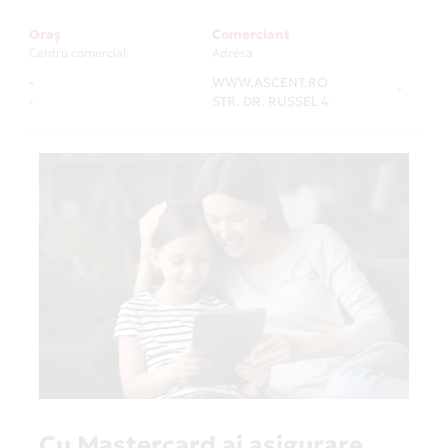
Oraș
Comerciant
Centru comercial
Adresa
-
WWW.ASCENT.RO
-
-
STR. DR. RUSSEL 4
Cu Mastercard ai asigurare