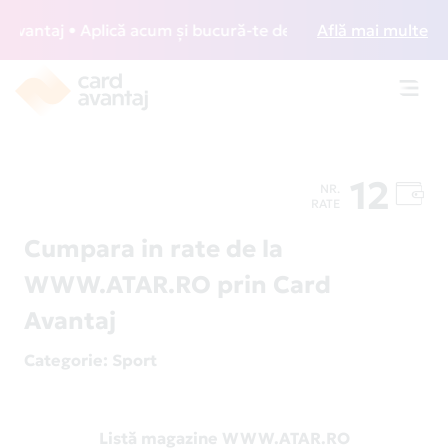
antaj • Aplică acum și bucură-te de acces gratuit la lounge
Află mai multe
Toggl
navig
12
NR.
RATE
Cumpara in rate de la
WWW.ATAR.RO prin Card
Avantaj
Categorie
: Sport
Listă magazine WWW.ATAR.RO