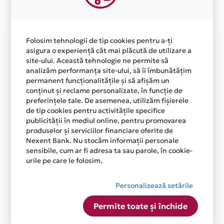
Plata in 12 rate fara dobanda prin Card Avantaj este
disponibila in magazinul online WWW.ATAR.RO din lista.
Folosim tehnologii de tip cookies pentru a-ți
asigura o experiență cât mai plăcută de utilizare a
site-ului. Această tehnologie ne permite să
analizăm performanța site-ului, să îi îmbunătățim
permanent funcționalitățile și să afișăm un
conținut și reclame personalizate, în funcție de
preferințele tale. De asemenea, utilizăm fișierele
de tip cookies pentru activitățile specifice
publicității în mediul online, pentru promovarea
produselor și serviciilor financiare oferite de
Nexent Bank. Nu stocăm informații personale
sensibile, cum ar fi adresa ta sau parole, în cookie-
urile pe care le folosim.
Personalizează setările
Permite toate și închide