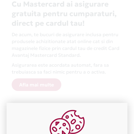
Cu Mastercard ai asigurare
gratuita pentru cumparaturi,
direct pe cardul tau!
De acum, te bucuri de asigurare inclusa pentru
produsele achizitionate atat online cat si din
magazinele fizice prin cardul tau de credit Card
Avantaj Mastercard Standard.
Asigurarea este acordata automat, fara sa
trebuiasca sa faci nimic pentru a o activa.
Afla mai multe
Aceasta lista este actualizata periodic cu informatiile
primite de la fiecare comerciant partener Card Avantaj.
Ne cerem scuze pentru eventualele erori aparute
independent de vointa noastra.