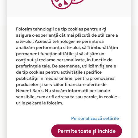
Plata in 6 rate fara dobanda prin Card Avantaj este
disponibila in magazinul online
WWW.ATELIERULFAMILIEI.RO din lista.
Folosim tehnologii de tip cookies pentru a-ți
asigura o experiență cât mai plăcută de utilizare a
site-ului. Această tehnologie ne permite să
analizăm performanța site-ului, să îi îmbunătățim
permanent funcționalitățile și să afișăm un
conținut și reclame personalizate, în funcție de
preferințele tale. De asemenea, utilizăm fișierele
de tip cookies pentru activitățile specifice
publicității în mediul online, pentru promovarea
produselor și serviciilor financiare oferite de
Nexent Bank. Nu stocăm informații personale
sensibile, cum ar fi adresa ta sau parole, în cookie-
urile pe care le folosim.
Personalizează setările
Permite toate și închide