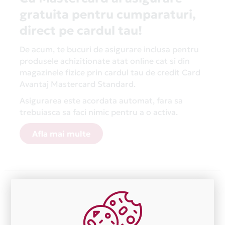
gratuita pentru cumparaturi,
direct pe cardul tau!
De acum, te bucuri de asigurare inclusa pentru
produsele achizitionate atat online cat si din
magazinele fizice prin cardul tau de credit Card
Avantaj Mastercard Standard.
Asigurarea este acordata automat, fara sa
trebuiasca sa faci nimic pentru a o activa.
Afla mai multe
Aceasta lista este actualizata periodic cu informatiile
primite de la fiecare comerciant partener Card Avantaj.
Ne cerem scuze pentru eventualele erori aparute
independent de vointa noastra.