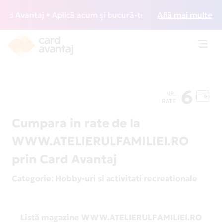
 Avantaj • Aplică acum și bucură-te de acces gratuit la lou
Află mai multe
Toggl
navig
6
NR.
RATE
Cumpara in rate de la
WWW.ATELIERULFAMILIEI.RO
prin Card Avantaj
Categorie
: Hobby-uri si activitati recreationale
Listă magazine WWW.ATELIERULFAMILIEI.RO