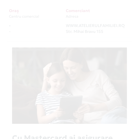
Oraș
Comerciant
Centru comercial
Adresa
-
WWW.ATELIERULFAMILIEI.RO
-
-
Str. Mihai Bravu 155
Cu Mastercard ai asigurare