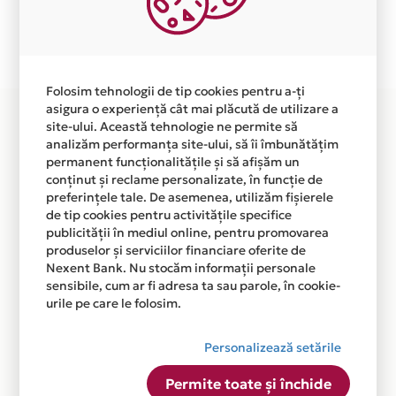
Plata in 6 rate fara dobanda prin Card Avantaj este
disponibila in magazinul online WWW.ATUMSMART.RO
din lista.
Folosim tehnologii de tip cookies pentru a-ți
asigura o experiență cât mai plăcută de utilizare a
site-ului. Această tehnologie ne permite să
analizăm performanța site-ului, să îi îmbunătățim
permanent funcționalitățile și să afișăm un
conținut și reclame personalizate, în funcție de
preferințele tale. De asemenea, utilizăm fișierele
de tip cookies pentru activitățile specifice
publicității în mediul online, pentru promovarea
produselor și serviciilor financiare oferite de
Nexent Bank. Nu stocăm informații personale
sensibile, cum ar fi adresa ta sau parole, în cookie-
urile pe care le folosim.
Personalizează setările
Permite toate și închide