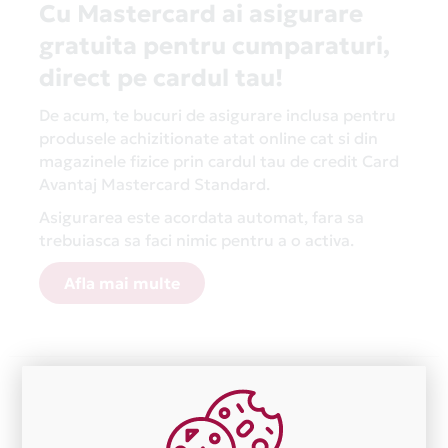
Cu Mastercard ai asigurare
gratuita pentru cumparaturi,
direct pe cardul tau!
De acum, te bucuri de asigurare inclusa pentru
produsele achizitionate atat online cat si din
magazinele fizice prin cardul tau de credit Card
Avantaj Mastercard Standard.
Asigurarea este acordata automat, fara sa
trebuiasca sa faci nimic pentru a o activa.
Afla mai multe
Aceasta lista este actualizata periodic cu informatiile
primite de la fiecare comerciant partener Card Avantaj.
Ne cerem scuze pentru eventualele erori aparute
independent de vointa noastra.