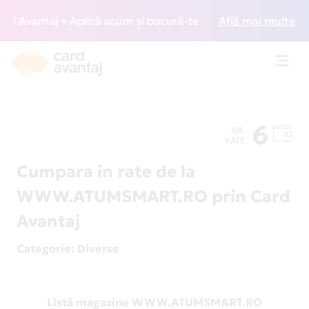
 Avantaj • Aplică acum și bucură-te de acces gratuit la lou
Află mai multe
Toggl
navig
6
NR.
RATE
Cumpara in rate de la
WWW.ATUMSMART.RO prin Card
Avantaj
Categorie
: Diverse
Listă magazine WWW.ATUMSMART.RO