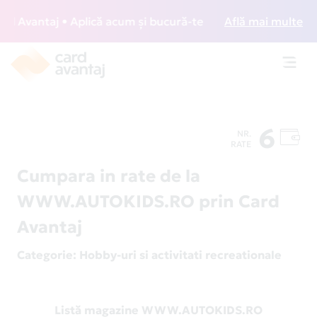
 Avantaj • Aplică acum și bucură-te de acces gratuit la lou
Află mai multe
Toggl
navig
6
NR.
RATE
Cumpara in rate de la
WWW.AUTOKIDS.RO prin Card
Avantaj
Categorie
: Hobby-uri si activitati recreationale
Listă magazine WWW.AUTOKIDS.RO