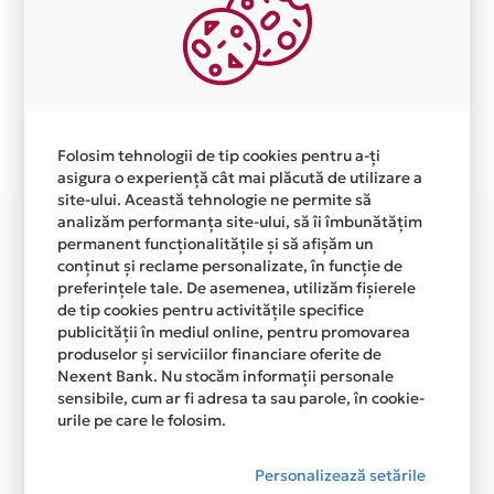
Aceasta lista este actualizata periodic cu informatiile
primite de la fiecare comerciant partener Card Avantaj.
Ne cerem scuze pentru eventualele erori aparute
independent de vointa noastra.
Plata in 6 rate fara dobanda prin Card Avantaj este
disponibila in magazinul online WWW.AUTOKIDS.RO din
Folosim tehnologii de tip cookies pentru a-ți
lista.
asigura o experiență cât mai plăcută de utilizare a
site-ului. Această tehnologie ne permite să
analizăm performanța site-ului, să îi îmbunătățim
permanent funcționalitățile și să afișăm un
conținut și reclame personalizate, în funcție de
preferințele tale. De asemenea, utilizăm fișierele
de tip cookies pentru activitățile specifice
publicității în mediul online, pentru promovarea
produselor și serviciilor financiare oferite de
Nexent Bank. Nu stocăm informații personale
sensibile, cum ar fi adresa ta sau parole, în cookie-
urile pe care le folosim.
Personalizează setările