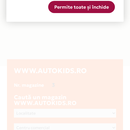
Permite toate și închide
WWW.AUTOKIDS.RO
3
Nr. magazine
Caută un magazin
WWW.AUTOKIDS.RO