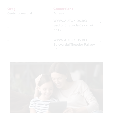
Oraș
Comerciant
Centru comercial
Adresa
-
WWW.AUTOKIDS.RO
-
Sector 3, Strada Ceairului
-
nr 13
-
WWW.AUTOKIDS.RO
-
Bulevardul Theodor Pallady
-
57