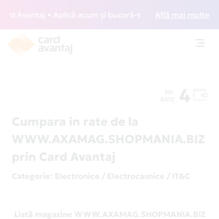
d Avantaj • Aplică acum și bucură-te de acces gratuit la lo
Află mai multe
Toggl
navig
4
NR.
RATE
Cumpara in rate de la
WWW.AXAMAG.SHOPMANIA.BIZ
prin Card Avantaj
Categorie
: Electronice / Electrocasnice / IT&C
Listă magazine WWW.AXAMAG.SHOPMANIA.BIZ