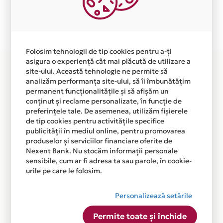
Plata in 4 rate fara dobanda prin Card Avantaj este
disponibila in magazinul online
WWW.AXAMAG.SHOPMANIA.BIZ din lista.
Folosim tehnologii de tip cookies pentru a-ți
asigura o experiență cât mai plăcută de utilizare a
site-ului. Această tehnologie ne permite să
analizăm performanța site-ului, să îi îmbunătățim
permanent funcționalitățile și să afișăm un
conținut și reclame personalizate, în funcție de
preferințele tale. De asemenea, utilizăm fișierele
de tip cookies pentru activitățile specifice
publicității în mediul online, pentru promovarea
produselor și serviciilor financiare oferite de
Nexent Bank. Nu stocăm informații personale
sensibile, cum ar fi adresa ta sau parole, în cookie-
urile pe care le folosim.
Personalizează setările
Permite toate și închide