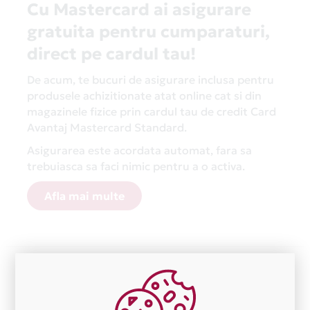
Cu Mastercard ai asigurare
gratuita pentru cumparaturi,
direct pe cardul tau!
De acum, te bucuri de asigurare inclusa pentru
produsele achizitionate atat online cat si din
magazinele fizice prin cardul tau de credit Card
Avantaj Mastercard Standard.
Asigurarea este acordata automat, fara sa
trebuiasca sa faci nimic pentru a o activa.
Afla mai multe
Aceasta lista este actualizata periodic cu informatiile
primite de la fiecare comerciant partener Card Avantaj.
Ne cerem scuze pentru eventualele erori aparute
independent de vointa noastra.