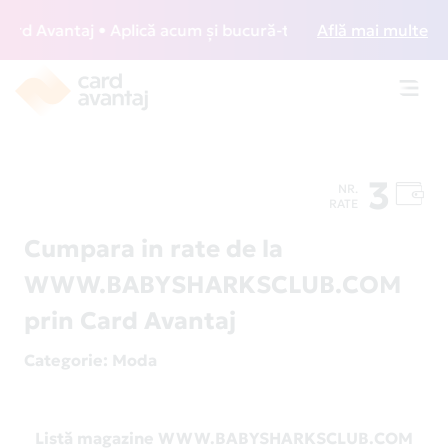
d Avantaj • Aplică acum și bucură-te de acces gratuit la lo
Află mai multe
Toggl
navig
3
NR.
RATE
Cumpara in rate de la
WWW.BABYSHARKSCLUB.COM
prin Card Avantaj
Categorie
: Moda
Listă magazine WWW.BABYSHARKSCLUB.COM