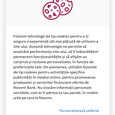
Aceasta lista este actualizata periodic cu informatiile
primite de la fiecare comerciant partener Card Avantaj.
Ne cerem scuze pentru eventualele erori aparute
independent de vointa noastra.
Plata in 3 rate fara dobanda prin Card Avantaj este
disponibila in magazinul online
Folosim tehnologii de tip cookies pentru a-ți
WWW.BABYSHARKSCLUB.COM din lista.
asigura o experiență cât mai plăcută de utilizare a
site-ului. Această tehnologie ne permite să
analizăm performanța site-ului, să îi îmbunătățim
permanent funcționalitățile și să afișăm un
conținut și reclame personalizate, în funcție de
preferințele tale. De asemenea, utilizăm fișierele
de tip cookies pentru activitățile specifice
publicității în mediul online, pentru promovarea
produselor și serviciilor financiare oferite de
Nexent Bank. Nu stocăm informații personale
sensibile, cum ar fi adresa ta sau parole, în cookie-
urile pe care le folosim.
Personalizează setările