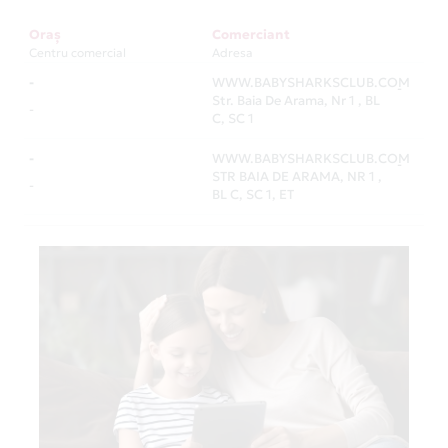
Oraș
Comerciant
Centru comercial
Adresa
-
WWW.BABYSHARKSCLUB.COM
-
Str. Baia De Arama, Nr 1 , BL
-
C, SC 1
-
WWW.BABYSHARKSCLUB.COM
-
STR BAIA DE ARAMA, NR 1 ,
-
BL C, SC 1, ET