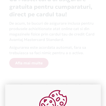
gratuita pentru cumparaturi,
direct pe cardul tau!
De acum, te bucuri de asigurare inclusa pentru
produsele achizitionate atat online cat si din
magazinele fizice prin cardul tau de credit Card
Avantaj Mastercard Standard.
Asigurarea este acordata automat, fara sa
trebuiasca sa faci nimic pentru a o activa.
Afla mai multe
Aceasta lista este actualizata periodic cu informatiile
primite de la fiecare comerciant partener Card Avantaj.
Ne cerem scuze pentru eventualele erori aparute
independent de vointa noastra.