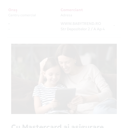
Oraș
Comerciant
Centru comercial
Adresa
-
WWW.BABYTREND.RO
-
-
Str Depozitelor 2 / A Ap 4
Cu Mastercard ai asigurare