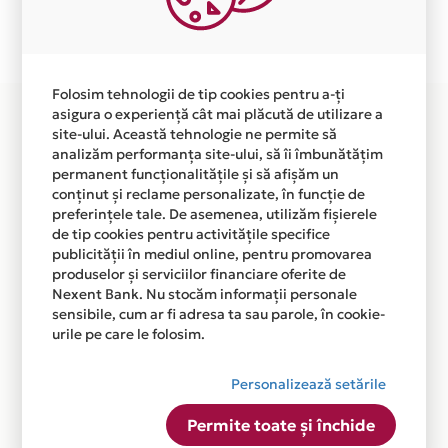
Plata in 10 rate fara dobanda prin Card Avantaj este
disponibila in magazinul online WWW.BABYTREND.RO
din lista.
Folosim tehnologii de tip cookies pentru a-ți
asigura o experiență cât mai plăcută de utilizare a
site-ului. Această tehnologie ne permite să
analizăm performanța site-ului, să îi îmbunătățim
permanent funcționalitățile și să afișăm un
conținut și reclame personalizate, în funcție de
preferințele tale. De asemenea, utilizăm fișierele
de tip cookies pentru activitățile specifice
publicității în mediul online, pentru promovarea
produselor și serviciilor financiare oferite de
Nexent Bank. Nu stocăm informații personale
sensibile, cum ar fi adresa ta sau parole, în cookie-
urile pe care le folosim.
Personalizează setările
Permite toate și închide