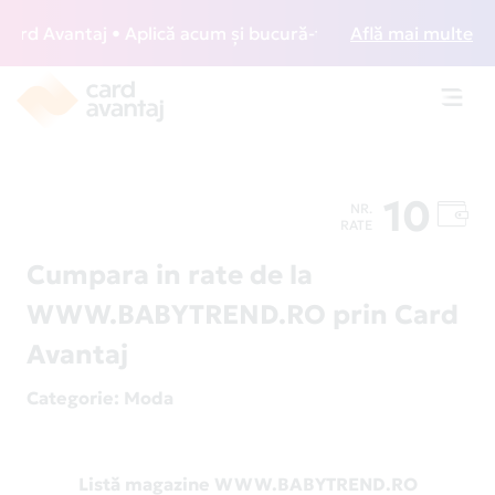
d Avantaj • Aplică acum și bucură-te de acces gratuit la lo
Află mai multe
Toggl
navig
10
NR.
RATE
Cumpara in rate de la
WWW.BABYTREND.RO prin Card
Avantaj
Categorie
: Moda
Listă magazine WWW.BABYTREND.RO