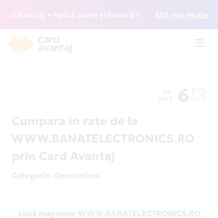
d Avantaj • Aplică acum și bucură-te de acces gratuit la lo
Află mai multe
Toggl
navig
6
NR.
RATE
Cumpara in rate de la
WWW.BANATELECTRONICS.RO
prin Card Avantaj
Categorie
: Decoratiuni
Listă magazine WWW.BANATELECTRONICS.RO