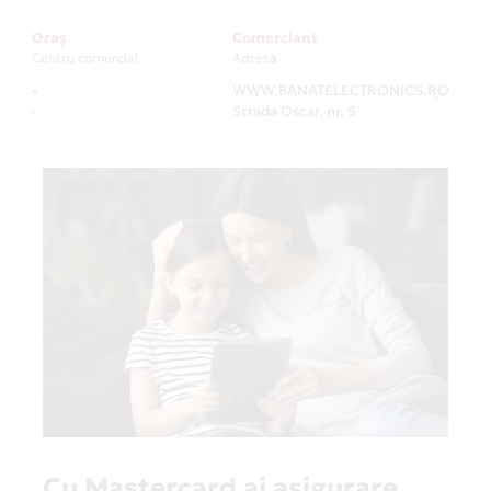
Oraș
Comerciant
Centru comercial
Adresa
-
WWW.BANATELECTRONICS.RO
-
-
Strada Oscar, nr. 5
Cu Mastercard ai asigurare