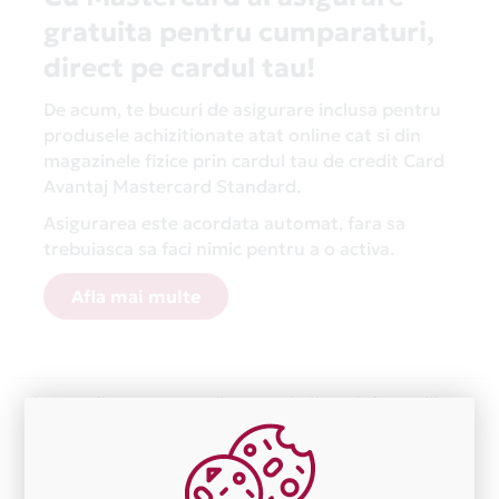
gratuita pentru cumparaturi,
direct pe cardul tau!
De acum, te bucuri de asigurare inclusa pentru
produsele achizitionate atat online cat si din
magazinele fizice prin cardul tau de credit Card
Avantaj Mastercard Standard.
Asigurarea este acordata automat, fara sa
trebuiasca sa faci nimic pentru a o activa.
Afla mai multe
Aceasta lista este actualizata periodic cu informatiile
primite de la fiecare comerciant partener Card Avantaj.
Ne cerem scuze pentru eventualele erori aparute
independent de vointa noastra.