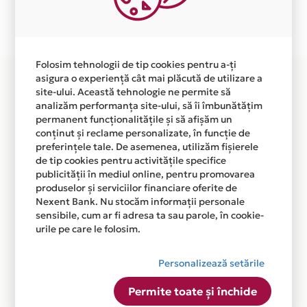
Plata in 6 rate fara dobanda prin Card Avantaj este
disponibila in magazinul online
WWW.BANATELECTRONICS.RO din lista.
Folosim tehnologii de tip cookies pentru a-ți
asigura o experiență cât mai plăcută de utilizare a
site-ului. Această tehnologie ne permite să
analizăm performanța site-ului, să îi îmbunătățim
permanent funcționalitățile și să afișăm un
conținut și reclame personalizate, în funcție de
preferințele tale. De asemenea, utilizăm fișierele
de tip cookies pentru activitățile specifice
publicității în mediul online, pentru promovarea
produselor și serviciilor financiare oferite de
Nexent Bank. Nu stocăm informații personale
sensibile, cum ar fi adresa ta sau parole, în cookie-
urile pe care le folosim.
Personalizează setările
Permite toate și închide