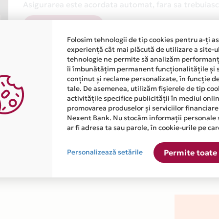
Asigurarea este acordata automat, fara sa trebuiasca
Afla mai multe
Folosim tehnologii de tip cookies pentru a-ți a
experiență cât mai plăcută de utilizare a site-u
tehnologie ne permite să analizăm performanța
îi îmbunătățim permanent funcționalitățile și 
conținut și reclame personalizate, în funcție d
tale. De asemenea, utilizăm fișierele de tip co
activitățile specifice publicității în mediul onl
atiile primite de la fiecare comerciant partener Card Avantaj. 
promovarea produselor și serviciilor financiare
Nexent Bank. Nu stocăm informații personale 
ar fi adresa ta sau parole, în cookie-urile pe car
ste disponibila in magazinul online WWW.BEBEBLISS.RO din list
Personalizează setările
Permite toate 