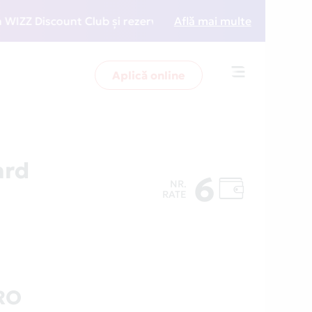
 Discount Club și rezervări la preț redus
Află mai multe
• Zboară ma
Aplică online
Toggle
navigation
ard
6
NR.
RATE
RO