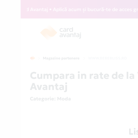
ZZ Card Avantaj • Aplică acum și bucură-te de acces gratuit
Magazine partenere
WWW.BEBEBLISS.RO
Cumpara in rate de l
Avantaj
Categorie
: Moda
L