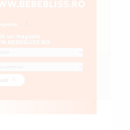
W.BEBEBLISS.RO
1
magazine
tă un magazin
.BEBEBLISS.RO
ută