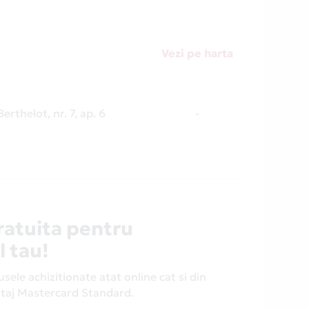
Vezi pe harta
Berthelot, nr. 7, ap. 6
-
ratuita pentru
l tau!
ele achizitionate atat online cat si din
antaj Mastercard Standard.