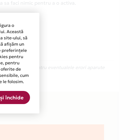
 sa faci nimic pentru a o activa.
sigura o
lui. Această
 site-ului, să
să afișăm un
e preferințele
okies pentru
ine, pentru
Ne cerem scuze pentru eventualele erori aparute
 oferite de
sensibile, cum
e le folosim.
a.
și închide