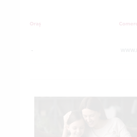
Oraș
Comerc
-
WWW.B