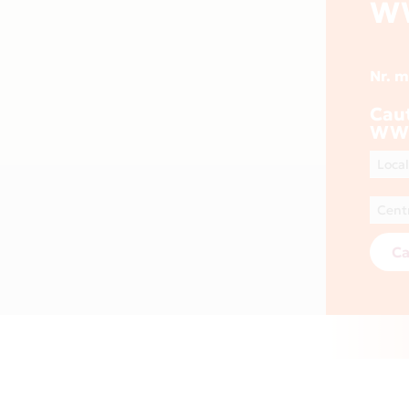
WW
Nr. 
Cau
WWW
Ca