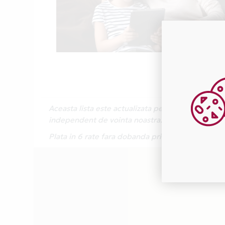
Aceasta lista este actualizata periodic cu inform
independent de vointa noastra.
Plata in 6 rate fara dobanda prin Card Avantaj e