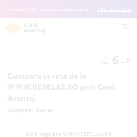
 Avantaj • Aplică acum și bucură-te de acces gratuit la lou
Află mai multe
Toggl
navig
6
NR.
RATE
Cumpara in rate de la
WWW.BEBELAS.RO prin Card
Avantaj
Categorie
: Diverse
Listă magazine WWW.BEBELAS.RO