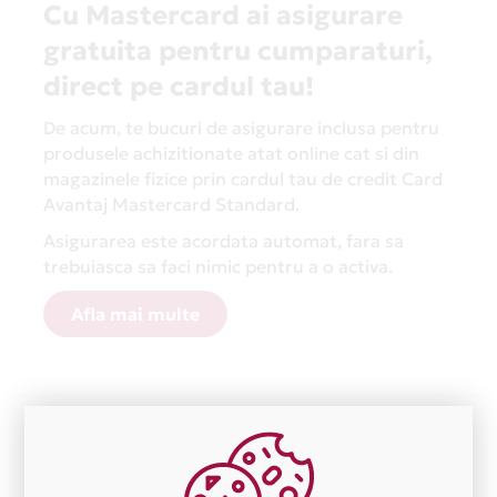
Cu Mastercard ai asigurare
gratuita pentru cumparaturi,
direct pe cardul tau!
De acum, te bucuri de asigurare inclusa pentru
produsele achizitionate atat online cat si din
magazinele fizice prin cardul tau de credit Card
Avantaj Mastercard Standard.
Asigurarea este acordata automat, fara sa
trebuiasca sa faci nimic pentru a o activa.
Afla mai multe
Aceasta lista este actualizata periodic cu informatiile
primite de la fiecare comerciant partener Card Avantaj.
Ne cerem scuze pentru eventualele erori aparute
independent de vointa noastra.