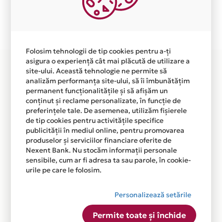
Plata in 6 rate fara dobanda prin Card Avantaj este
disponibila in magazinul online WWW.BEBELAS.RO din
lista.
Folosim tehnologii de tip cookies pentru a-ți
asigura o experiență cât mai plăcută de utilizare a
site-ului. Această tehnologie ne permite să
analizăm performanța site-ului, să îi îmbunătățim
permanent funcționalitățile și să afișăm un
conținut și reclame personalizate, în funcție de
preferințele tale. De asemenea, utilizăm fișierele
de tip cookies pentru activitățile specifice
publicității în mediul online, pentru promovarea
produselor și serviciilor financiare oferite de
Nexent Bank. Nu stocăm informații personale
sensibile, cum ar fi adresa ta sau parole, în cookie-
urile pe care le folosim.
Personalizează setările
Permite toate și închide